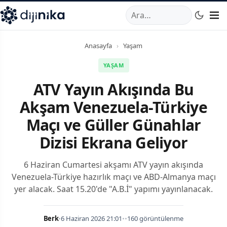
A
,
Marmara Mahallesi
,
Beylikdüzü
34520
TR
Telefon:
0850 44
Anasayfa
›
Yaşam
YAŞAM
ATV Yayın Akışında Bu
Akşam Venezuela-Türkiye
Maçı ve Güller Günahlar
Dizisi Ekrana Geliyor
6 Haziran Cumartesi akşamı ATV yayın akışında
Venezuela-Türkiye hazırlık maçı ve ABD-Almanya maçı
yer alacak. Saat 15.20'de "A.B.İ" yapımı yayınlanacak.
Berk
•
6 Haziran 2026 21:01
•
•
160 görüntülenme