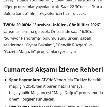
Savaş ile Sabah Sohbetleri", "Çalar Saat Hafta Sonu" ve
diğer programlar yayınlanacak. Saat 22.30'da ise "Koca
Bulma Sanatı" filmi izleyiciler için hazır olacak.
TV8
'de
20.00'da "Survivor Ünlüler - Gönüllüler 2026"
yarışması ekrana gelecek. Öncesinde saat 16.30'da
"Survivor Panorama" bölümü sunulurken, sabah
saatlerinde "Oynat Bakalım", "Gençlik Rüzgarı" ve
"Gazete Magazin" programları yer alıyor.
Cumartesi Akşamı İzleme Rehberi
Spor Hayranları:
ATV'de Venezuela-Türkiye hazırlık
maçı için 20.45'ten itibaren hazırlanmaya
başlayabilir. Maç öncesi "Maça Doğru" programında
önemli bilgiler sunulacak.