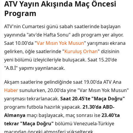
ATV Yayın Akışında Maç Öncesi
İÇINDEKILER
›
Program
ATV Yayın Akışında Maç Öncesi Program
ATV'nin Cumartesi günü sabah saatlerinde başlayan
yayınında "atv'de Hafta Sonu" adlı program yer alıyor.
Diğer Kanalların Akşam Programları
Saat 10.00'da "
Var Mısın Yok Musun
" yarışması ekrana
Cumartesi Akşamı İzleme Rehberi
gelirken, öğle saatlerinde "
Kuruluş Orhan
" dizisinin
yeni bölümü izleyicileriyle buluşacak. Saat 15.20'de
"A.B.İ" yapımı yayınlanacak.
Akşam saatlerine gelindiğinde saat 19.00'da ATV Ana
Haber
sunulurken, 20.00'da yine "Var Mısın Yok Musun"
yarışması tekrarlanacak.
Saat 20.45'te "Maça Doğru"
programı futbola hazırlık yapacak.
21.30'da ABD-
Almanya
maçı başlayacak, maç sonrası ise
23.40'ta
tekrar "Maça Doğru"
bölümü Venezuela-Türkiye
maçından önceki atmosferi yükseltecek.