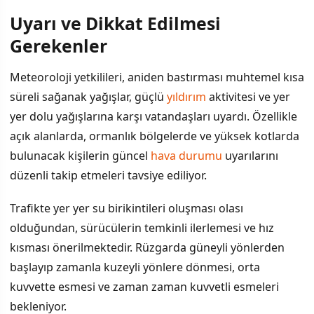
Uyarı ve Dikkat Edilmesi
İÇINDEKILER
›
Gerekenler
Uyarı ve Dikkat Edilmesi Gerekenler
Meteoroloji yetkilileri, aniden bastırması muhtemel kısa
süreli sağanak yağışlar, güçlü
yıldırım
aktivitesi ve yer
Günün Detaylı Hava Tahmini
yer dolu yağışlarına karşı vatandaşları uyardı. Özellikle
Bölgesel Etkiler
açık alanlarda, ormanlık bölgelerde ve yüksek kotlarda
bulunacak kişilerin güncel
hava durumu
uyarılarını
düzenli takip etmeleri tavsiye ediliyor.
Trafikte yer yer su birikintileri oluşması olası
olduğundan, sürücülerin temkinli ilerlemesi ve hız
kısması önerilmektedir. Rüzgarda güneyli yönlerden
başlayıp zamanla kuzeyli yönlere dönmesi, orta
kuvvette esmesi ve zaman zaman kuvvetli esmeleri
bekleniyor.