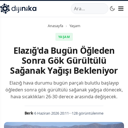
A
,
Marmara Mahallesi
,
Beylikdüzü
34520
TR
Telefon:
0850 44
Anasayfa
›
Yaşam
YAŞAM
Elazığ'da Bugün Öğleden
Sonra Gök Gürültülü
Sağanak Yağışı Bekleniyor
Elazığ hava durumu bugün parçalı bulutlu başlayıp
öğleden sonra gök gürültülü sağanak yağışa dönecek,
hava sıcaklıkları 26-30 derece arasında değişecek.
Berk
•
6 Haziran 2026 20:11
•
•
128 görüntülenme