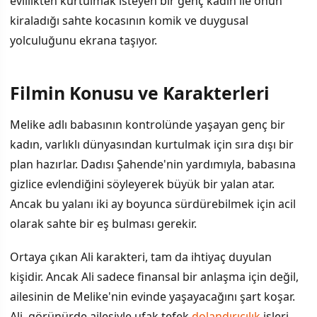
evlilikten kurtulmak isteyen bir genç kadın ile onun
kiraladığı sahte kocasının komik ve duygusal
yolculuğunu ekrana taşıyor.
Filmin Konusu ve Karakterleri
İÇINDEKILER
›
Melike adlı babasının kontrolünde yaşayan genç bir
Filmin Konusu ve Karakterleri
kadın, varlıklı dünyasından kurtulmak için sıra dışı bir
plan hazırlar. Dadısı Şahende'nin yardımıyla, babasına
Çekim Mekanları ve Yapım Detayları
gizlice evlendiğini söyleyerek büyük bir yalan atar.
Yayın Detayları ve İzleyici İlgisi
Ancak bu yalanı iki ay boyunca sürdürebilmek için acil
olarak sahte bir eş bulması gerekir.
Ortaya çıkan Ali karakteri, tam da ihtiyaç duyulan
kişidir. Ancak Ali sadece finansal bir anlaşma için değil,
ailesinin de Melike'nin evinde yaşayacağını şart koşar.
Ali, görünürde ailesiyle ufak tefek
dolandırıcılık
işleri