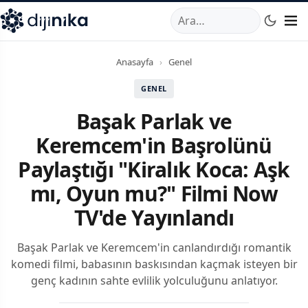
A
,
Marmara Mahallesi
,
Beylikdüzü
34520
TR
Telefon:
0850 44
Anasayfa
›
Genel
GENEL
Başak Parlak ve
Keremcem'in Başrolünü
Paylaştığı "Kiralık Koca: Aşk
mı, Oyun mu?" Filmi Now
TV'de Yayınlandı
Başak Parlak ve Keremcem'in canlandırdığı romantik
komedi filmi, babasının baskısından kaçmak isteyen bir
genç kadının sahte evlilik yolculuğunu anlatıyor.