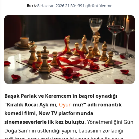
Berk
•
8 Haziran 2026 21:30
•
•
391 görüntülenme
Başak Parlak ve Keremcem'in başrol oynadığı
"Kiralık Koca: Aşk mı,
Oyun
mu?" adlı romantik
komedi filmi, Now TV platformunda
sinemaseverlerle ilk kez buluştu.
Yönetmenliğini Gün
Doğa Sarı'nın üstlendiği yapım, babasının zorladığı