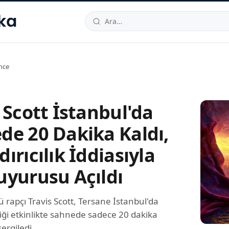
hallesi
,
Beylikdüzü
34520
TR
Telefon:
0850 444 30 49
E-post
nce
 Scott İstanbul'da
de 20 Dakika Kaldı,
ırıcılık İddiasıyla
uyurusu Açıldı
rapçı Travis Scott, Tersane İstanbul'da
iği etkinlikte sahnede sadece 20 dakika
ergiledi.