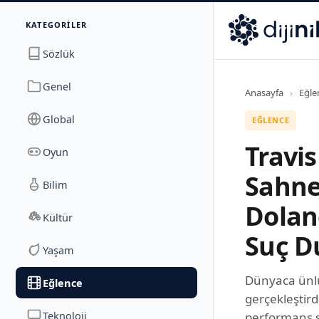
İletişim
KATEGORILER
Dijinika
Avrasya Cad. Sitesi B Blok No: 17/2A
,
Marmara Ma
Sözlük
Genel
Anasayfa
›
Eğle
Global
EĞLENCE
Travis
Oyun
Sahne
Bilim
Doland
Kültür
Suç D
Yaşam
Dünyaca ünlü 
Eğlence
gerçekleştird
Teknoloji
performans s