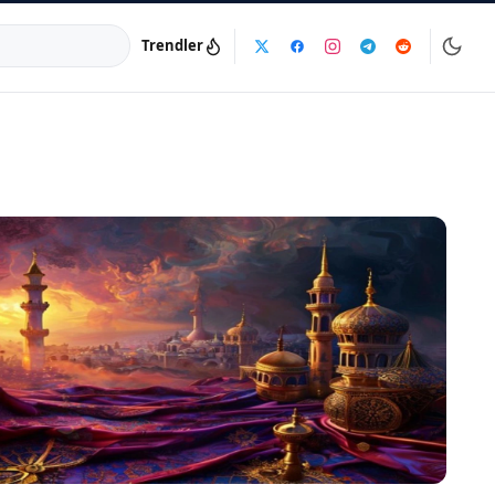
Trendler
a:
info@dijinika.net