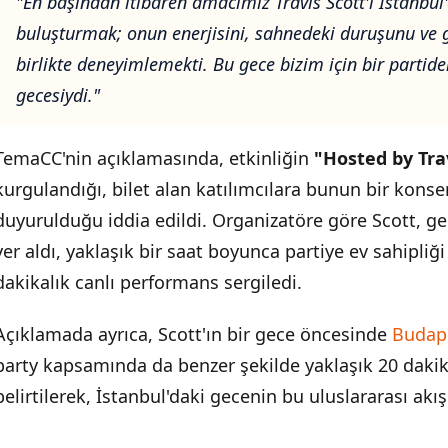
"En başından itibaren amacımız Travis Scott'ı İstanbul
buluşturmak; onun enerjisini, sahnedeki duruşunu ve g
birlikte deneyimlemekti. Bu gece bizim için bir partid
gecesiydi."
TemaCC'nin açıklamasında, etkinliğin
"Hosted by Tra
kurgulandığı, bilet alan katılımcılara bunun bir kons
duyurulduğu iddia edildi. Organizatöre göre Scott, g
yer aldı, yaklaşık bir saat boyunca partiye ev sahipliğ
dakikalık canlı performans sergiledi.
Açıklamada ayrıca, Scott'ın bir gece öncesinde
Budap
party kapsamında da benzer şekilde yaklaşık 20 dakik
belirtilerek, İstanbul'daki gecenin bu uluslararası akış