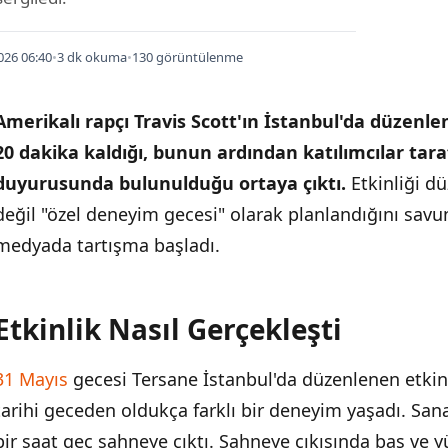
026 06:40
•
3 dk okuma
•
130 görüntülenme
Amerikalı rapçı Travis Scott'ın İstanbul'da düzenl
20 dakika kaldığı, bunun ardından katılımcılar taraf
duyurusunda bulunulduğu ortaya çıktı.
Etkinliği d
değil "özel deneyim gecesi" olarak planlandığını sav
medyada tartışma başladı.
Etkinlik Nasıl Gerçekleşti
İÇINDEKILER
›
31 Mayıs
gecesi Tersane İstanbul'da düzenlenen etkinl
Etkinlik Nasıl Gerçekleşti
tarihi geceden oldukça farklı bir deneyim yaşadı. San
Hukuki Süreç Başladı
bir saat geç sahneye çıktı. Sahneye çıkışında baş ve 