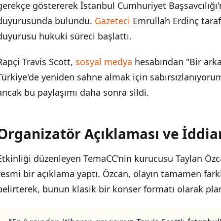
gerekçe göstererek İstanbul Cumhuriyet Başsavcılığı
duyurusunda bulundu.
Gazeteci
Emrullah Erdinç taraf
duyurusu hukuki süreci başlattı.
Rapçi Travis Scott,
sosyal medya
hesabından "Bir arka
Türkiye'de yeniden sahne almak için sabırsızlanıyorum
ancak bu paylaşımı daha sonra sildi.
Organizatör Açıklaması ve İddia
Etkinliği düzenleyen TemaCC'nin kurucusu Taylan Özc
resmi bir açıklama yaptı. Özcan, olayın tamamen fark
belirterek, bunun klasik bir konser formatı olarak pl