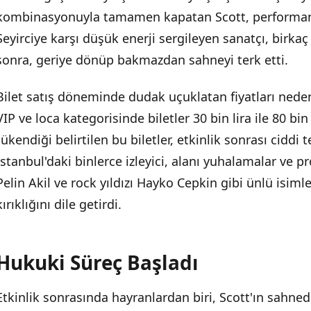
kombinasyonuyla tamamen kapatan Scott, performan
Organizatör Açıklaması ve İddiar Ayrımı
Seyirciye karşı düşük enerji sergileyen sanatçı, birkaç
Sosyal Medya Tepkileri
sonra, geriye dönüp bakmazdan sahneyi terk etti.
Bilet satış döneminde dudak uçuklatan fiyatları ned
VIP ve loca kategorisinde biletler 30 bin lira ile 80 bin
tükendiği belirtilen bu biletler, etkinlik sonrası ciddi 
İstanbul'daki binlerce izleyici, alanı yuhalamalar ve p
Pelin Akil ve rock yıldızı Hayko Cepkin gibi ünlü isim
kırıklığını dile getirdi.
Hukuki Süreç Başladı
Etkinlik sonrasında hayranlardan biri, Scott'ın sahned