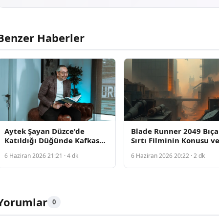
Benzer Haberler
Aytek Şayan Düzce'de
Blade Runner 2049 Bıça
Katıldığı Düğünde Kafkas
Sırtı Filminin Konusu v
Danslarıyla Halk Tarafından
Oyuncuları Açıklandı
6 Haziran 2026 21:21 · 4 dk
6 Haziran 2026 20:22 · 2 dk
Karşılandı
Yorumlar
0