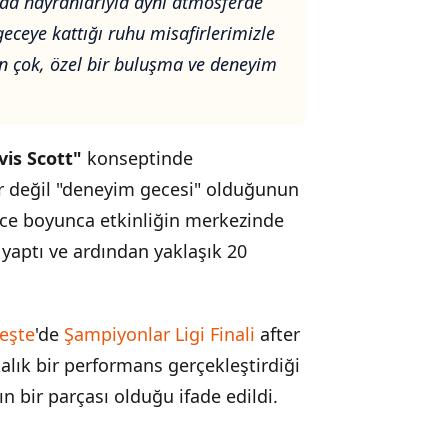
'da hayranlarıyla aynı atmosferde
eceye kattığı ruhu misafirlerimizle
en çok, özel bir buluşma ve deneyim
vis Scott"
konseptinde
er değil "deneyim gecesi" olduğunun
ece boyunca etkinliğin merkezinde
i yaptı ve ardından yaklaşık 20
eşte
'de
Şampiyonlar Ligi Finali
after
alık bir performans gerçekleştirdiği
ın bir parçası olduğu ifade edildi.