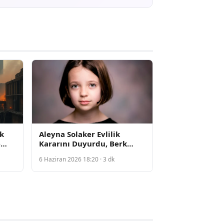
k
Aleyna Solaker Evlilik
e
Kararını Duyurdu, Berk
Boyacıgil'in Teklifine Evet
6 Haziran 2026 18:20 · 3 dk
Dedi