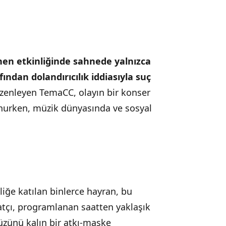
enen etkinliğinde sahnede yalnızca
ından dolandırıcılık iddiasıyla suç
üzenleyen TemaCC, olayın bir konser
unurken, müzik dünyasında ve sosyal
iğe katılan binlerce hayran, bu
atçı, programlanan saatten yaklaşık
yüzünü kalın bir atkı-maske