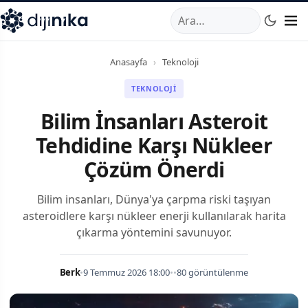
A
,
Marmara Mahallesi
,
Beylikdüzü
34520
TR
Telefon:
0850 44
Anasayfa
›
Teknoloji
TEKNOLOJI
Bilim İnsanları Asteroit
Tehdidine Karşı Nükleer
Çözüm Önerdi
Bilim insanları, Dünya'ya çarpma riski taşıyan
asteroidlere karşı nükleer enerji kullanılarak harita
çıkarma yöntemini savunuyor.
Berk
•
9 Temmuz 2026 18:00
•
•
80 görüntülenme