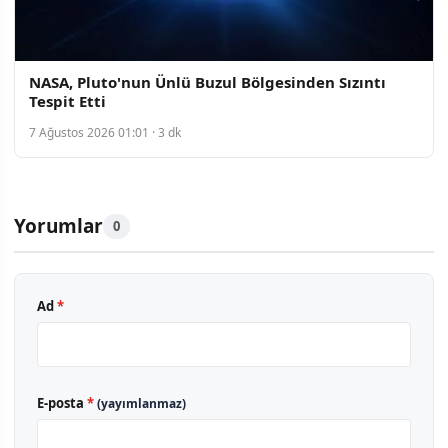
NASA, Pluto'nun Ünlü Buzul Bölgesinden Sızıntı
Tespit Etti
7 Ağustos 2026 01:01 · 3 dk
Yorumlar
0
Ad
*
E-posta
*
(yayımlanmaz)