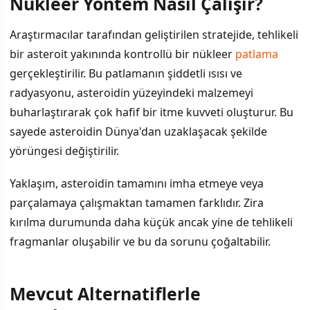
Nükleer Yöntem Nasıl Çalışır?
İÇINDEKILER
›
Araştırmacılar tarafından geliştirilen stratejide, tehlikeli
Nükleer Yöntem Nasıl Çalışır?
bir asteroit yakınında kontrollü bir nükleer
patlama
gerçekleştirilir. Bu patlamanın şiddetli ısısı ve
Mevcut Alternatiflerle Karşılaştırma
radyasyonu, asteroidin yüzeyindeki malzemeyi
Uluslararası Anlaşma ve Hukuki Çerçeve
buharlaştırarak çok hafif bir itme kuvveti oluşturur. Bu
sayede asteroidin Dünya'dan uzaklaşacak şekilde
yörüngesi değiştirilir.
Yaklaşım, asteroidin tamamını imha etmeye veya
parçalamaya çalışmaktan tamamen farklıdır. Zira
kırılma durumunda daha küçük ancak yine de tehlikeli
fragmanlar oluşabilir ve bu da sorunu çoğaltabilir.
Mevcut Alternatiflerle