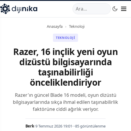
A
,
Marmara Mahallesi
,
Beylikdüzü
34520
TR
Telefon:
0850 44
Anasayfa
›
Teknoloji
TEKNOLOJI
Razer, 16 inçlik yeni oyun
dizüstü bilgisayarında
taşınabilirliği
önceliklendiriyor
Razer'ın güncel Blade 16 modeli, oyun dizüstü
bilgisayarlarında sıkça ihmal edilen taşınabilirlik
faktörüne ciddi ağırlık veriyor.
Berk
•
9 Temmuz 2026 19:01
•
•
85 görüntülenme