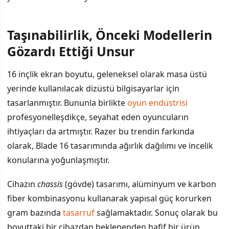
Taşınabilirlik, Önceki Modellerin
İÇINDEKILER
›
Gözardı Ettiği Unsur
Taşınabilirlik, Önceki Modellerin Gözardı Ettiği Unsur
16 inçlik ekran boyutu, geleneksel olarak masa üstü
yerinde kullanılacak dizüstü bilgisayarlar için
Yüksek Fiyatlandırma Stratejisinin Gerekçesi
tasarlanmıştır. Bununla birlikte
oyun endüstrisi
Hedef Kitlesi ve Pratik Değeri
profesyonelleşdikçe, seyahat eden oyuncuların
ihtiyaçları da artmıştır. Razer bu trendin farkında
olarak, Blade 16 tasarımında ağırlık dağılımı ve incelik
konularına yoğunlaşmıştır.
Cihazın
chassis
(gövde) tasarımı, alüminyum ve karbon
fiber kombinasyonu kullanarak yapısal güç korurken
gram bazında
tasarruf
sağlamaktadır. Sonuç olarak bu
boyuttaki bir cihazdan beklenenden hafif bir ürün