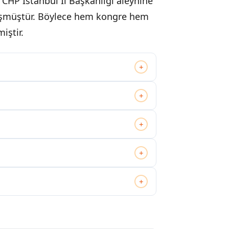
 CHP İstanbul İl Başkanlığı aleyhine
şmüştür. Böylece hem kongre hem
iştir.
+
+
+
+
+