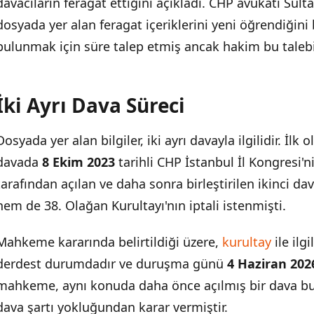
davacıların feragat ettiğini açıkladı. CHP avukatı Sulta
dosyada yer alan feragat içeriklerini yeni öğrendiğini
bulunmak için süre talep etmiş ancak hakim bu talebi
İki Ayrı Dava Süreci
Dosyada yer alan bilgiler, iki ayrı davayla ilgilidir. İlk
davada
8 Ekim 2023
tarihli CHP İstanbul İl Kongresi'ni
tarafından açılan ve daha sonra birleştirilen ikinci da
hem de 38. Olağan Kurultayı'nın iptali istenmişti.
Mahkeme kararında belirtildiği üzere,
kurultay
ile ilg
derdest durumdadır ve duruşma günü
4 Haziran 202
mahkeme, aynı konuda daha önce açılmış bir dava bul
dava şartı yokluğundan karar vermiştir.