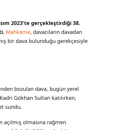
ım 2023'te gerçekleştirdiği 38.
i.
Mahkeme
, davacıların davadan
ış bir dava bulunduğu gerekçesiyle
nden bozulan dava, bugün yerel
dri Gökhan Sultan katılırken,
et sundu.
nın açılmış olmasına rağmen