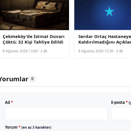
Çekmeköy'de İstinat Duvarı
Serdar Ortaç Hastaney
Çöktü: 32 Kişi Tahliye Edildi
Kaldırılmadığını Açıklad
Normal Tedavi Nedeniy
8 Ağustos 2026 13:00 · 2 dk
8 Ağustos 2026 12:30 · 3 dk
Gözlemde Kaldığını Beli
Yorumlar
0
Ad
*
E-posta
*
(
Yorum
*
(en az 3 karakter)