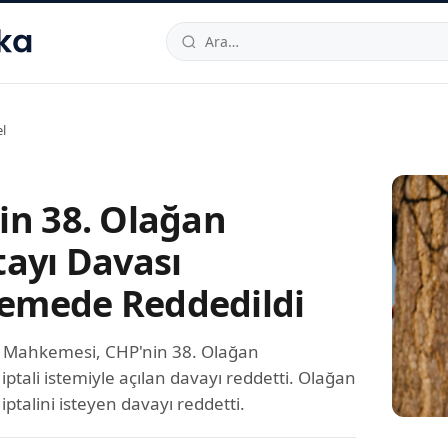
hallesi
,
Beylikdüzü
34520
TR
Telefon:
0850 444 30 49
E-post
l
in 38. Olağan
tayı Davası
mede Reddedildi
 Mahkemesi, CHP'nin 38. Olağan
 iptali istemiyle açılan davayı reddetti. Olağan
iptalini isteyen davayı reddetti.