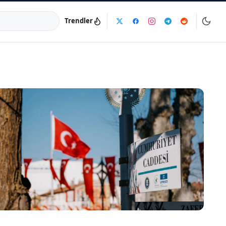
Trendler
a:
info@dijinika.net