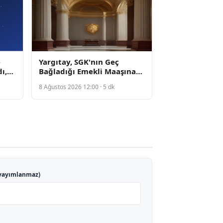
e
Yargıtay, SGK'nın Geç
ı,
Bağladığı Emekli Maaşına
le
Faiz Ödenmesine Hükmetti
8 Ağustos 2026 12:00 · 5 dk
rtti
yayımlanmaz)