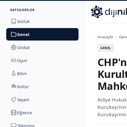
İletişim
KATEGORILER
Dijinika
Avrasya Cad. Sitesi B Blok No: 17/2A
,
Marmara Ma
Sözlük
Genel
Anasayfa
›
Gene
Global
GENEL
CHP'n
Oyun
Kurul
Bilim
Mahke
Kültür
Asliye Hukuk
Yaşam
Kurultayı'nın
Eğlence
Kurultayı'nın 
Teknoloji