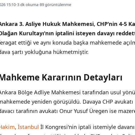
026 15:10
•
3 dk okuma
•
89 görüntülenme
Ankara 3. Asliye Hukuk Mahkemesi, CHP'nin 4-5 Kas
Olağan Kurultayı'nın iptalini isteyen davayı reddett
feragat ettiği ve aynı konuda başka mahkemede açılm
dava şartı yokluğuna hükmetmiştir.
Mahkeme Kararının Detayları
İÇINDEKILER
›
Ankara Bölge Adliye Mahkemesi tarafından usul yönü
Mahkeme Kararının Detayları
mahkemede yeniden görüşüldü. Davaya CHP avukatı Ka
İki Ayrı Dava Süreci
davacı tarafının avukatı Onur Yusuf Üregen ise mazer
Ankara Bölge Adliye Mahkemesi'nin "Mutlak Butlan" Kararı
Hakim
,
İstanbul
İl Kongresi'nin iptali istemiyle dava
İstanbul İl Kongresi Kararı