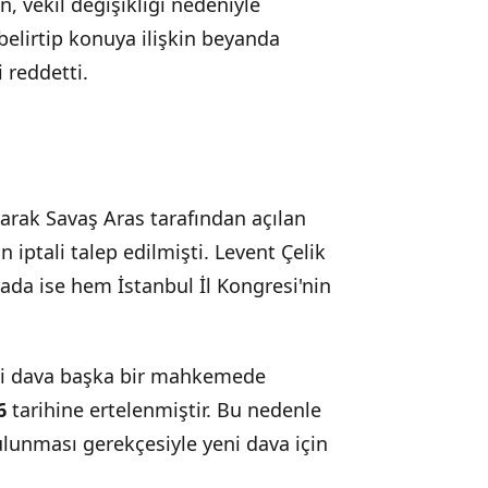
n, vekil değişikliği nedeniyle
 belirtip konuya ilişkin beyanda
 reddetti.
 olarak Savaş Aras tarafından açılan
n iptali talep edilmişti. Levent Çelik
vada ise hem İstanbul İl Kongresi'nin
ili dava başka bir mahkemede
6
tarihine ertelenmiştir. Bu nedenle
unması gerekçesiyle yeni dava için