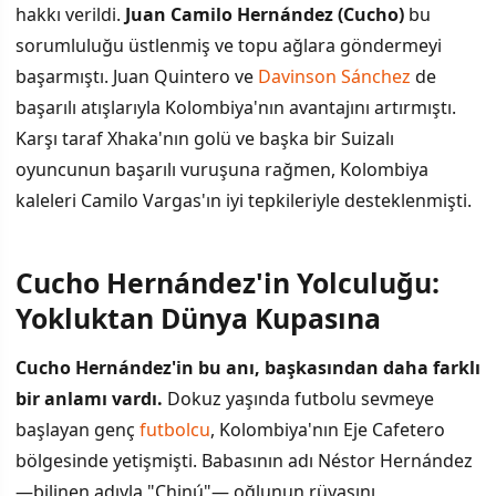
hakkı verildi.
Juan Camilo Hernández (Cucho)
bu
sorumluluğu üstlenmiş ve topu ağlara göndermeyi
başarmıştı. Juan Quintero ve
Davinson Sánchez
de
başarılı atışlarıyla Kolombiya'nın avantajını artırmıştı.
Karşı taraf Xhaka'nın golü ve başka bir Suizalı
oyuncunun başarılı vuruşuna rağmen, Kolombiya
kaleleri Camilo Vargas'ın iyi tepkileriyle desteklenmişti.
Cucho Hernández'in Yolculuğu:
Yokluktan Dünya Kupasına
Cucho Hernández'in bu anı, başkasından daha farklı
bir anlamı vardı.
Dokuz yaşında futbolu sevmeye
başlayan genç
futbolcu
, Kolombiya'nın Eje Cafetero
bölgesinde yetişmişti. Babasının adı Néstor Hernández
—bilinen adıyla "Chinú"— oğlunun rüyasını