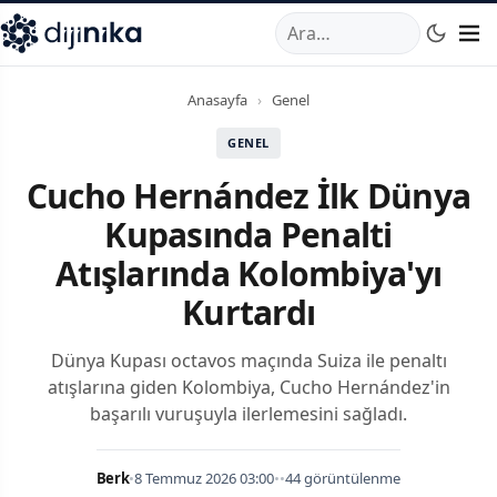
A
,
Marmara Mahallesi
,
Beylikdüzü
34520
TR
Telefon:
0850 44
Anasayfa
›
Genel
GENEL
Cucho Hernández İlk Dünya
Kupasında Penalti
Atışlarında Kolombiya'yı
Kurtardı
Dünya Kupası octavos maçında Suiza ile penaltı
atışlarına giden Kolombiya, Cucho Hernández'in
başarılı vuruşuyla ilerlemesini sağladı.
Berk
•
8 Temmuz 2026 03:00
•
•
44 görüntülenme