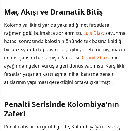
Maç Akışı ve Dramatik Bitiş
İÇINDEKILER
›
Kolombiya, ikinci yarıda yakaladığı net fırsatlara
Maç Akışı ve Dramatik Bitiş
rağmen golü bulmakta zorlanmıştı.
Luis Díaz
, savunma
hatası sonrasında kalesinin önünde tek başına kaldığı
Penalti Serisinde Kolombiya'nın Zaferi
bir pozisyonda topu istendiği gibi yönetememiş, maçın
Cucho Hernández'in Yolculuğu: Yokluktan Dünya Kupasın
en net şansını harcamıştı. Suiza ise
Granit Xhaka
'nın
ayağından gelen vuruşla geri dönüş yapmıştı. Karşılıklı
Sonraki Aşama
fırsatlar yaşanan karşılaşma, nihai kararda penaltı
atışlarının yapılması gerektiğini ortaya çıkarmıştı.
Penalti Serisinde Kolombiya'nın
Zaferi
Penalti atışlarına geçildiğinde, Kolombiya'ya ilk vuruş