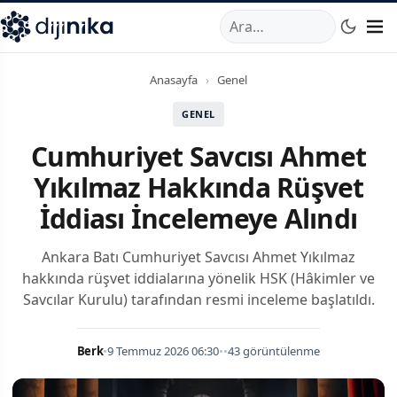
A
,
Marmara Mahallesi
,
Beylikdüzü
34520
TR
Telefon:
0850 44
Anasayfa
›
Genel
GENEL
Cumhuriyet Savcısı Ahmet
Yıkılmaz Hakkında Rüşvet
İddiası İncelemeye Alındı
Ankara Batı Cumhuriyet Savcısı Ahmet Yıkılmaz
hakkında rüşvet iddialarına yönelik HSK (Hâkimler ve
Savcılar Kurulu) tarafından resmi inceleme başlatıldı.
Berk
•
9 Temmuz 2026 06:30
•
•
43 görüntülenme