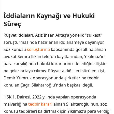
İddiaların Kaynağı ve Hukuki
İÇINDEKILER
›
Süreç
İddiaların Kaynağı ve Hukuki Süreç
Rüşvet iddiaları, Aziz İhsan Aktaş'a yönelik "suikast"
soruşturmasında hazırlanan iddianameye dayanıyor.
Daha Geniş Bir Kumpas Ağının Parçası
Söz konusu
soruşturma
kapsamında gözaltına alınan
Yıkılmaz'ın İdari Pozisyonu ve Görevleri
avukat Semra Ilık'ın telefon kayıtlarından, Yıkılmaz'ın
para karşılığında hukuki kararlarını etkilediğine ilişkin
belgeler ortaya çıkmış. Rüşvet aldığı ileri sürülen kişi,
Demir Yumruk operasyonunda şirketlerine tedbir
konulan Çağrı Silahtaroğlu'ndan başkası değil.
HSK 1. Dairesi, 2022 yılında yapılan operasyonda
malvarlığına
tedbir kararı
alınan Silahtaroğlu'nun, söz
konusu tedbirleri kaldırtmak için Yıkılmaz'a para verdiği