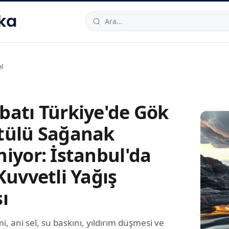
hallesi
,
Beylikdüzü
34520
TR
Telefon:
0850 444 30 49
E-post
l
batı Türkiye'de Gök
tülü Sağanak
niyor: İstanbul'da
Kuvvetli Yağış
ı
, ani sel, su baskını, yıldırım düşmesi ve