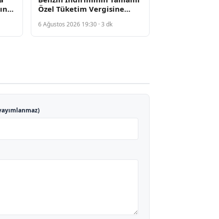
ın
Özel Tüketim Vergisine
Aktarıldı, Pompa Fiyatları
6 Ağustos 2026 19:30 · 3 dk
Sabit Kaldı
yayımlanmaz)