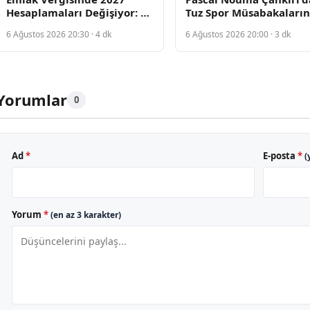
Hesaplamaları Değişiyor: Ev
Tuz Spor Müsabakaların
Sahipleri İçin Yeni
Açılışını Gerçekleştirdi
6 Ağustos 2026 20:30 · 4 dk
6 Ağustos 2026 20:00 · 3 dk
Metrekare Maliyetleri
Yorumlar
0
Ad
*
E-posta
*
(
Yorum
*
(en az 3 karakter)