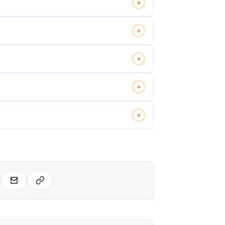
+
+
+
+
+