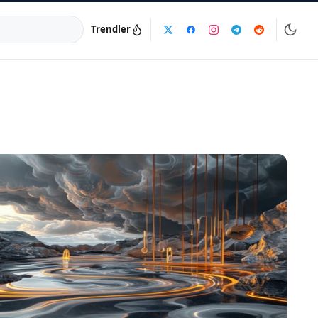
Trendler
a:
info@dijinika.net