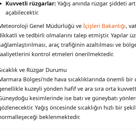
Kuvvetli rüzgarlar:
Yağış anında rüzgar şiddeti ar
açabilecektir.
Meteoroloji Genel Müdürlüğü ve
İçişleri Bakanlığı
, v
dikkatli ve tedbirli olmalarını talep etmiştir. Yapılar ü
sağlamlaştırılması, araç trafiğinin azaltılması ve bölg
faaliyetlerini kontrol etmeleri önerilmektedir.
Sıcaklık ve Rüzgar Durumu
Marmara Bölgesi'nde hava sıcaklıklarında önemli bir 
genellikle kuzeyli yönden hafif ve ara sıra orta kuvve
Güneydoğu kesimlerinde ise batı ve güneybatı yönler
gözlenecektir. Yağış öncesinde sıcaklığın hızlı bir şek
normalleşeceği beklenmektedir.