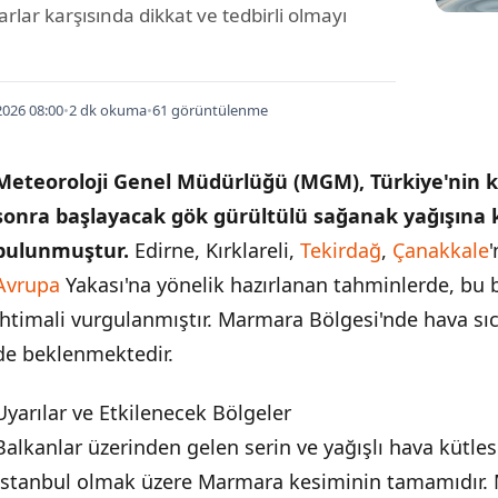
arlar karşısında dikkat ve tedbirli olmayı
026 08:00
•
2 dk okuma
•
61 görüntülenme
Meteoroloji Genel Müdürlüğü (MGM), Türkiye'nin 
sonra başlayacak gök gürültülü sağanak yağışına k
bulunmuştur.
Edirne, Kırklareli,
Tekirdağ
,
Çanakkale
Avrupa
Yakası'na yönelik hazırlanan tahminlerde, bu b
ihtimali vurgulanmıştır. Marmara Bölgesi'nde hava sıca
de beklenmektedir.
Uyarılar ve Etkilenecek Bölgeler
Balkanlar üzerinden gelen serin ve yağışlı hava kütles
İstanbul olmak üzere Marmara kesiminin tamamıdır. 