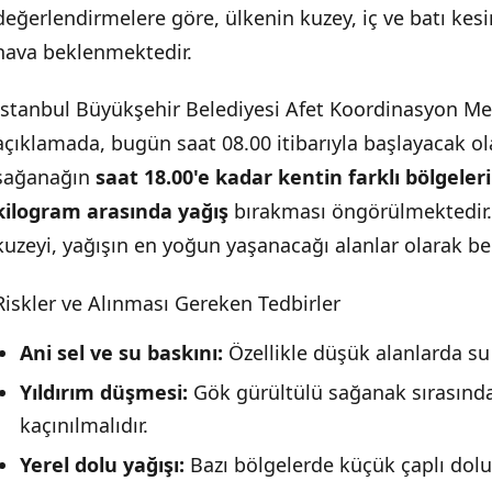
değerlendirmelere göre, ülkenin kuzey, iç ve batı kesi
hava beklenmektedir.
İstanbul Büyükşehir Belediyesi Afet Koordinasyon Me
açıklamada, bugün saat 08.00 itibarıyla başlayacak ol
sağanağın
saat 18.00'e kadar kentin farklı bölgele
kilogram arasında yağış
bırakması öngörülmektedir. 
kuzeyi, yağışın en yoğun yaşanacağı alanlar olarak beli
Riskler ve Alınması Gereken Tedbirler
Ani sel ve su baskını:
Özellikle düşük alanlarda su
Yıldırım düşmesi:
Gök gürültülü sağanak sırasınd
kaçınılmalıdır.
Yerel dolu yağışı:
Bazı bölgelerde küçük çaplı dolu 