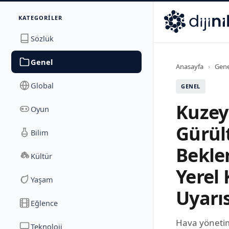
İletişim
KATEGORILER
Dijinika
Avrasya Cad. Sitesi B Blok No: 17/2A
,
Marmara Ma
Sözlük
Genel
Anasayfa
›
Gene
Global
GENEL
Kuzey
Oyun
Gürül
Bilim
Bekle
Kültür
Yerel 
Yaşam
Uyarıs
Eğlence
Hava yönetimi
Teknoloji