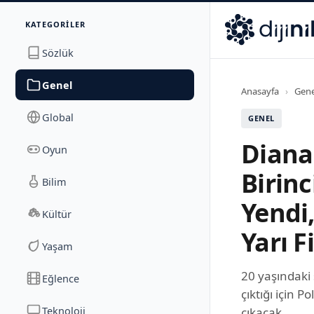
İletişim
KATEGORILER
Dijinika
Avrasya Cad. Sitesi B Blok No: 17/2A
,
Marmara Ma
Sözlük
Genel
Anasayfa
›
Gene
Global
GENEL
Diana
Oyun
Birinc
Bilim
Yendi
Kültür
Yarı F
Yaşam
20 yaşındaki 
Eğlence
çıktığı için 
Teknoloji
çıkacak.