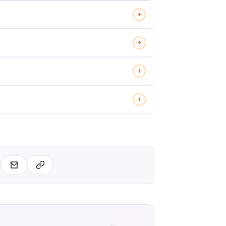
+
+
+
+