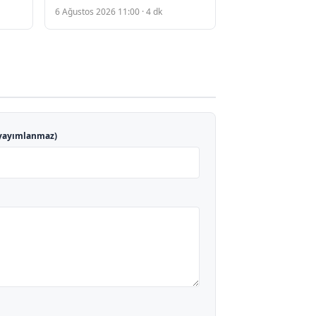
İcra Takibine Düşüyor
6 Ağustos 2026 11:00 · 4 dk
yayımlanmaz)