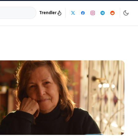
Trendler
a:
info@dijinika.net