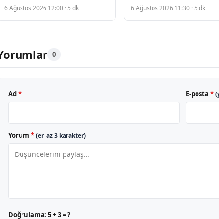
Raporu Çürüttü, Sanık
Yasağını İptal Etti, MEB
6 Ağustos 2026 12:00 · 5 dk
6 Ağustos 2026 11:30 · 5 dk
Müebbet Hapis Cezası Aldı
Uygulamayı Açıkladı
Yorumlar
0
Ad
*
E-posta
*
(
Yorum
*
(en az 3 karakter)
Doğrulama:
5 + 3 = ?