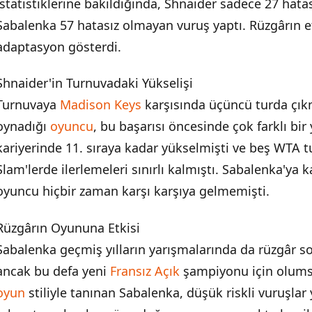
istatistiklerine bakıldığında, Shnaider sadece 27 hat
Sabalenka 57 hatasız olmayan vuruş yaptı. Rüzgârın et
adaptasyon gösterdi.
Shnaider'in Turnuvadaki Yükselişi
Turnuvaya
Madison Keys
karşısında üçüncü turda çık
oynadığı
oyuncu
, bu başarısı öncesinde çok farklı bir
kariyerinde 11. sıraya kadar yükselmişti ve beş WTA 
Slam'lerde ilerlemeleri sınırlı kalmıştı. Sabalenka'ya 
oyuncu hiçbir zaman karşı karşıya gelmemişti.
Rüzgârın Oyununa Etkisi
Sabalenka geçmiş yılların yarışmalarında da rüzgâr sor
ancak bu defa yeni
Fransız Açık
şampiyonu için olumsu
oyun
stiliyle tanınan Sabalenka, düşük riskli vuruşlar