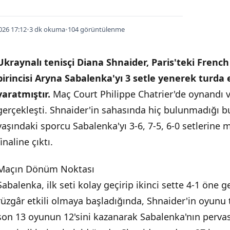
026 17:12
•
3 dk okuma
•
104 görüntülenme
Ukraynalı tenisçi Diana Shnaider, Paris'teki Frenc
birincisi Aryna Sabalenka'yı 3 setle yenerek turda 
yaratmıştır.
Maç Court Philippe Chatrier'de oynandı ve
gerçekleşti. Shnaider'in sahasında hiç bulunmadığı 
yaşındaki sporcu Sabalenka'yı 3-6, 7-5, 6-0 setlerine
finaline çıktı.
Maçın Dönüm Noktası
Sabalenka, ilk seti kolay geçirip ikinci sette 4-1 öne 
rüzgâr etkili olmaya başladığında, Shnaider'in oyunu 
son 13 oyunun 12'sini kazanarak Sabalenka'nın perv