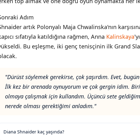
erken top almak ve öne doğru oyun oynamakta her iki 
Sonraki Adım
Shnaider artık Polonyalı Maja Chwalinska'nın karşısı
kapıcı sıfatıyla katıldığına rağmen, Anna
Kalinskaya
'y
yükseldi. Bu eşleşme, iki genç tenisçinin ilk Grand Slam
olacak.
"Dürüst söylemek gerekirse, çok şaşırdım. Evet, bugün 
İlk kez bir arenada oynuyorum ve çok gergin idim. Bir
olmaya çalışmak için kullandım. Üçüncü sete geldiği
nerede olması gerektiğimi anladım."
Diana Shnaider kaç yaşında?