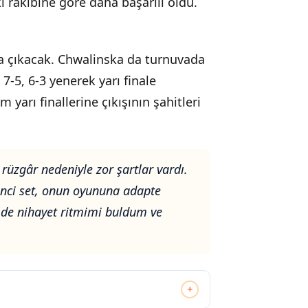
rakibine göre daha başarılı oldu.
na çıkacak. Chwalinska da turnuvada
ı 7-5, 6-3 yenerek yarı finale
 yarı finallerine çıkışının şahitleri
rüzgâr nedeniyle zor şartlar vardı.
inci set, onun oyununa adapte
mde nihayet ritmimi buldum ve
+