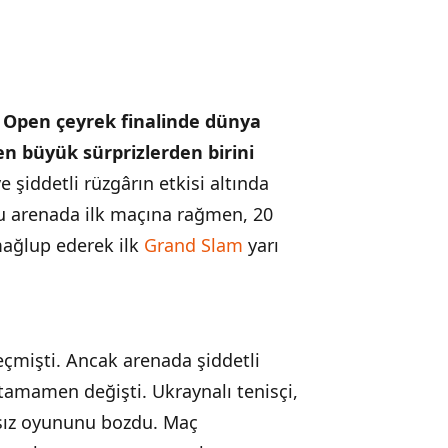
h Open çeyrek finalinde dünya
en büyük sürprizlerden birini
 şiddetli rüzgârın etkisi altında
bu arenada ilk maçına rağmen, 20
 mağlup ederek ilk
Grand Slam
yarı
geçmişti. Ancak arenada şiddetli
tamamen değişti. Ukraynalı tenisçi,
asız oyununu bozdu. Maç