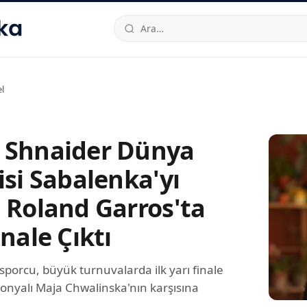
hallesi
,
Beylikdüzü
34520
TR
Telefon:
0850 444 30 49
E-post
l
 Shnaider Dünya
isi Sabalenka'yı
, Roland Garros'ta
inale Çıktı
sporcu, büyük turnuvalarda ilk yarı finale
Polonyalı Maja Chwalinska'nın karşısına