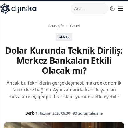
A
,
Marmara Mahallesi
,
Beylikdüzü
34520
TR
Telefon:
0850 44
Anasayfa
›
Genel
GENEL
Dolar Kurunda Teknik Diriliş:
Merkez Bankaları Etkili
Olacak mı?
Ancak bu tekniklerin gerçekleşmesi, makroekonomik
faktörlere bağlıdır. Aynı zamanda İran ile yapılan
müzakereler, geopolitik risk priyumunu etkileyebilir.
Berk
•
1 Haziran 2026 09:30
•
•
90 görüntülenme