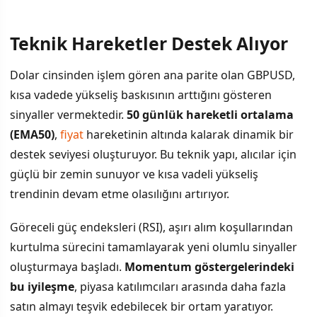
Teknik Hareketler Destek Alıyor
İÇINDEKILER
›
Dolar cinsinden işlem gören ana parite olan GBPUSD,
Teknik Hareketler Destek Alıyor
kısa vadede yükseliş baskısının arttığını gösteren
sinyaller vermektedir.
50 günlük hareketli ortalama
Merkez Bankaları Belirleyici Rol Oynayacak
(EMA50)
,
fiyat
hareketinin altında kalarak dinamik bir
Diğer Emtialara Yansımaları
destek seviyesi oluşturuyor. Bu teknik yapı, alıcılar için
güçlü bir zemin sunuyor ve kısa vadeli yükseliş
trendinin devam etme olasılığını artırıyor.
Göreceli güç endeksleri (RSI), aşırı alım koşullarından
kurtulma sürecini tamamlayarak yeni olumlu sinyaller
oluşturmaya başladı.
Momentum göstergelerindeki
bu iyileşme
, piyasa katılımcıları arasında daha fazla
satın almayı teşvik edebilecek bir ortam yaratıyor.