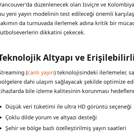
Vancouver'da düzenlenecek olan Isviçre ve Kolombiya 
bu yeni yayın modelinin test edileceği önemli karşılaş
takımın da turnuvada ilerlemek adına kritik bir müca
futbolseverlerin dikkatini çekecek.
Teknolojik Altyapı ve Erişilebilirl
Streaming (
canlı yayın
) teknolojisindeki ilerlemeler, 
bölgelere dahi ulaşım sağlayacak şekilde optimize edi
cihazlarda bile izleme kalitesinin korunması hedeflen
Düşük veri tüketimi ile ultra HD görüntü seçeneği
Çoklu dilde yorum ve altyazı desteği
Şehir ve bölge bazlı özelleştirilmiş yayın saatleri