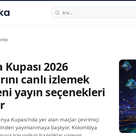
hallesi
,
Beylikdüzü
34520
TR
Telefon:
0850 444 30 49
E-post
oloji
 Kupası 2026
ını canlı izlemek
eni yayın seçenekleri
r
nya Kupası'nda yer alan maçlar çevrimiçi
rinden yayınlanmaya başlıyor. Kolombiya
nuva için yoğun hazırlıklar yapıyor.