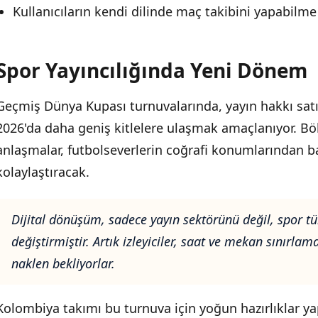
Kullanıcıların kendi dilinde maç takibini yapabilm
Spor Yayıncılığında Yeni Dönem
Geçmiş Dünya Kupası turnuvalarında, yayın hakkı satış
2026'da daha geniş kitlelere ulaşmak amaçlanıyor. Böl
anlaşmalar, futbolseverlerin coğrafi konumlarından b
kolaylaştıracak.
Dijital dönüşüm, sadece yayın sektörünü değil, spor tük
değiştirmiştir. Artık izleyiciler, saat ve mekan sınırla
naklen bekliyorlar.
Kolombiya takımı bu turnuva için yoğun hazırlıklar yap