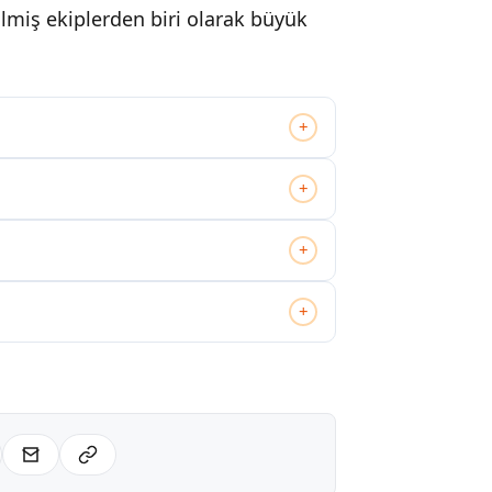
lmiş ekiplerden biri olarak büyük
+
+
+
+