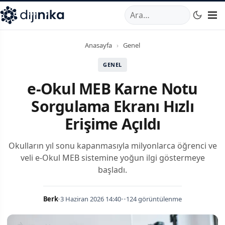
A
,
Marmara Mahallesi
,
Beylikdüzü
34520
TR
Telefon:
0850 44
Anasayfa
›
Genel
GENEL
e-Okul MEB Karne Notu
Sorgulama Ekranı Hızlı
Erişime Açıldı
Okulların yıl sonu kapanmasıyla milyonlarca öğrenci ve
veli e-Okul MEB sistemine yoğun ilgi göstermeye
başladı.
Berk
•
3 Haziran 2026 14:40
•
•
124 görüntülenme