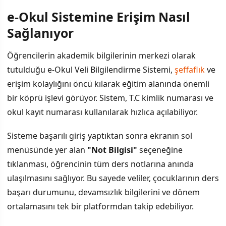
e-Okul Sistemine Erişim Nasıl
İÇINDEKILER
›
Sağlanıyor
e-Okul Sistemine Erişim Nasıl Sağlanıyor
Öğrencilerin akademik bilgilerinin merkezi olarak
tutulduğu e-Okul Veli Bilgilendirme Sistemi,
şeffaflık
ve
Karne Notlarının Sisteme Yüklenmesi Tarihi
erişim kolaylığını öncü kılarak eğitim alanında önemli
Sistem Kullanıcısı Kesimler
bir köprü işlevi görüyor. Sistem, T.C kimlik numarası ve
okul kayıt numarası kullanılarak hızlıca açılabiliyor.
e-Okul Sistemi Neden Kritik Önem Taşıyor
Sisteme başarılı giriş yaptıktan sonra ekranın sol
menüsünde yer alan
"Not Bilgisi"
seçeneğine
tıklanması, öğrencinin tüm ders notlarına anında
ulaşılmasını sağlıyor. Bu sayede veliler, çocuklarının ders
başarı durumunu, devamsızlık bilgilerini ve dönem
ortalamasını tek bir platformdan takip edebiliyor.