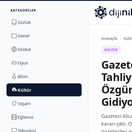
İletişim
KATEGORILER
Dijinika
Avrasya Cad. Sitesi B Blok No: 17/2A
,
Marmara Ma
Sözlük
Genel
Anasayfa
›
Kült
Global
KÜLTÜR
Gazet
Oyun
Tahliy
Bilim
Özgür
Kültür
Gidiy
Yaşam
Gazeteci Alic
Eğlence
kararı çıktı.
Teknoloji
gazeteciler 