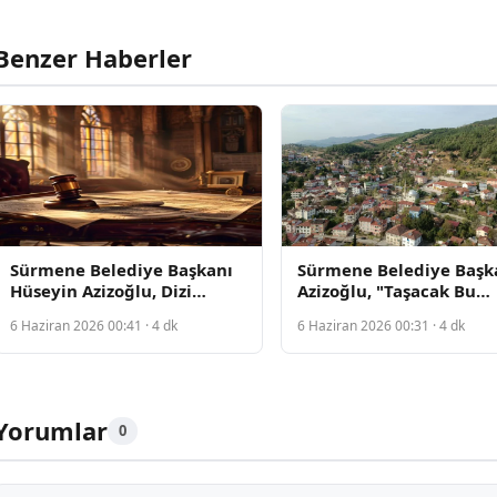
Benzer Haberler
Sürmene Belediye Başkanı
Sürmene Belediye Başk
Hüseyin Azizoğlu, Dizi
Azizoğlu, "Taşacak Bu
Ekibiyle Buluştu ve İlçenin
Deniz" Ekibiyle Buluştu
6 Haziran 2026 00:41 · 4 dk
6 Haziran 2026 00:31 · 4 dk
Tanıtımını Vurguladı
Yorumlar
0