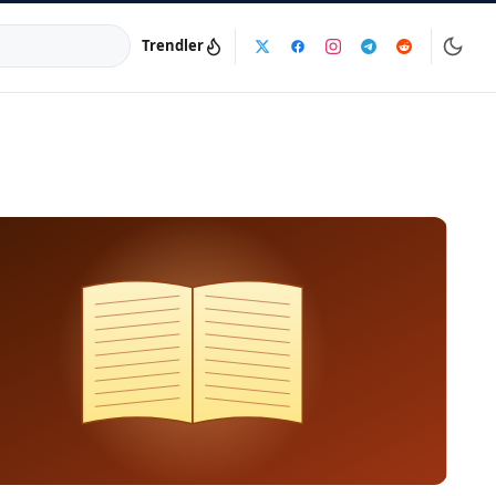
Trendler
a:
info@dijinika.net