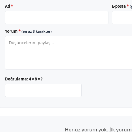
Ad
*
E-posta
*
(
Yorum
*
(en az 3 karakter)
Doğrulama:
4 × 8 = ?
Henüz yorum yok. İlk yorum