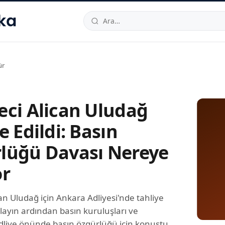
hallesi
,
Beylikdüzü
34520
TR
Telefon:
0850 444 30 49
E-post
ür
eci Alican Uludağ
e Edildi: Basın
lüğü Davası Nereye
or
an Uludağ için Ankara Adliyesi'nde tahliye
 Olayın ardından basın kuruluşları ve
adliye önünde basın özgürlüğü için konuştu.