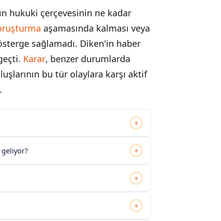
 hukuki çerçevesinin ne kadar
oruşturma
aşamasında kalması veya
gösterge sağlamadı. Diken'in haber
geçti.
Karar
, benzer durumlarda
uşlarının bu tür olaylara karşı aktif
.
+
+
 geliyor?
+
+