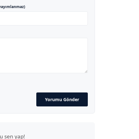
yayımlanmaz)
Yorumu Gönder
u sen yap!