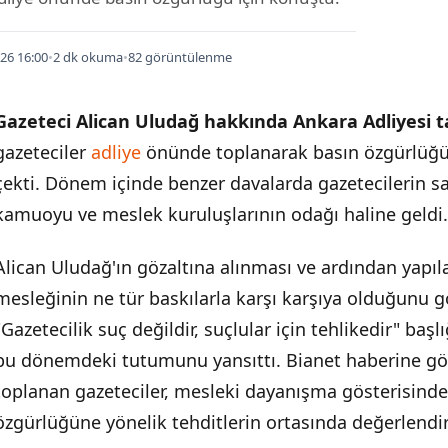
26 16:00
•
2 dk okuma
•
82 görüntülenme
Gazeteci Alican Uludağ hakkında Ankara Adliyesi ta
gazeteciler
adliye
önünde toplanarak basın özgürlüğü
çekti. Dönem içinde benzer davalarda gazetecilerin s
kamuoyu ve meslek kuruluşlarının odağı haline geldi.
Alican Uludağ'ın gözaltına alınması ve ardından yapıl
mesleğinin ne tür baskılarla karşı karşıya olduğunu g
"Gazetecilik suç değildir, suçlular için tehlikedir" başlı
bu dönemdeki tutumunu yansıttı. Bianet haberine gö
toplanan gazeteciler, mesleki dayanışma gösterisinde
özgürlüğüne yönelik tehditlerin ortasında değerlendir