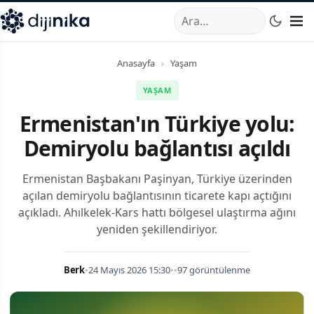
A
,
Marmara Mahallesi
,
Beylikdüzü
34520
TR
Telefon:
0850 44
Anasayfa
›
Yaşam
YAŞAM
Ermenistan'ın Türkiye yolu:
Demiryolu bağlantısı açıldı
Ermenistan Başbakanı Paşinyan, Türkiye üzerinden
açılan demiryolu bağlantısının ticarete kapı açtığını
açıkladı. Ahılkelek-Kars hattı bölgesel ulaştırma ağını
yeniden şekillendiriyor.
Berk
•
24 Mayıs 2026 15:30
•
•
97 görüntülenme