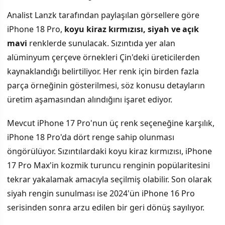
Renk Seçeneklerinde Koyu Kiraz Kırmızısı Geliyor
Analist Lanzk tarafından paylaşılan görsellere göre
iPhone 18 Pro,
koyu kiraz kırmızısı, siyah ve açık
Kamera Sistemi Değişken F/Açıklığı Özellikleri İçerebilir
mavi
renklerde sunulacak. Sızıntıda yer alan
Pil Kapasiteleri Pazarlara Göre Değişecek
alüminyum çerçeve örnekleri Çin'deki üreticilerden
kaynaklandığı belirtiliyor. Her renk için birden fazla
parça örneğinin gösterilmesi, söz konusu detayların
üretim aşamasından alındığını işaret ediyor.
Mevcut iPhone 17 Pro'nun üç renk seçeneğine karşılık,
iPhone 18 Pro'da dört renge sahip olunması
öngörülüyor. Sızıntılardaki koyu kiraz kırmızısı, iPhone
17 Pro Max'in kozmik turuncu renginin popülaritesini
tekrar yakalamak amacıyla seçilmiş olabilir. Son olarak
siyah rengin sunulması ise 2024'ün iPhone 16 Pro
serisinden sonra arzu edilen bir geri dönüş sayılıyor.