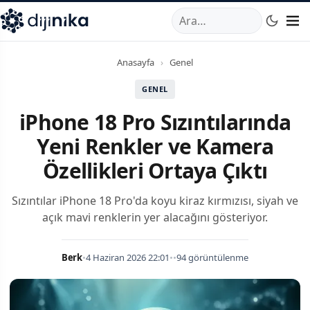
A
,
Marmara Mahallesi
,
Beylikdüzü
34520
TR
Telefon:
0850 44
Anasayfa
›
Genel
GENEL
iPhone 18 Pro Sızıntılarında
Yeni Renkler ve Kamera
Özellikleri Ortaya Çıktı
Sızıntılar iPhone 18 Pro'da koyu kiraz kırmızısı, siyah ve
açık mavi renklerin yer alacağını gösteriyor.
Berk
•
4 Haziran 2026 22:01
•
•
94 görüntülenme