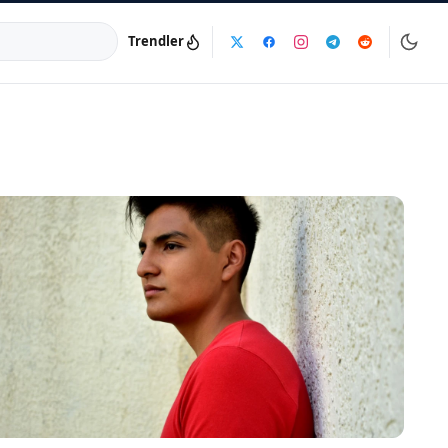
Trendler
a:
info@dijinika.net