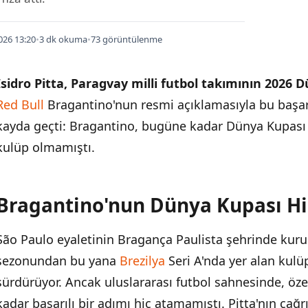
026 13:20
•
3 dk okuma
•
73 görüntülenme
Isidro Pitta, Paragvay milli futbol takımının 2026 
Red Bull
Bragantino'nun resmi açıklamasıyla bu başa
kayda geçti: Bragantino, bugüne kadar Dünya Kupası 
kulüp olmamıştı.
Bragantino'nun Dünya Kupası Hi
İÇINDEKILER
›
São Paulo eyaletinin Bragança Paulista şehrinde kuru
Bragantino'nun Dünya Kupası Hikayesi
sezonundan bu yana
Brezilya
Seri A'nda yer alan kulüp
Paragvay'ın Forvet Cephanesi
sürdürüyor. Ancak uluslararası futbol sahnesinde, öze
kadar başarılı bir adımı hiç atamamıştı. Pitta'nın çağr
Brezilya'nın Dünya Kupası Temsili