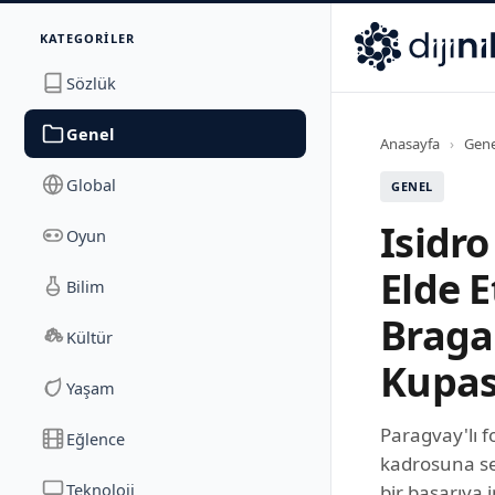
İletişim
KATEGORILER
Dijinika
Avrasya Cad. Sitesi B Blok No: 17/2A
,
Marmara Ma
Sözlük
Genel
Anasayfa
›
Gene
Global
GENEL
Isidro
Oyun
Elde E
Bilim
Braga
Kültür
Kupas
Yaşam
Paragvay'lı f
Eğlence
kadrosuna seç
Teknoloji
bir başarıya i