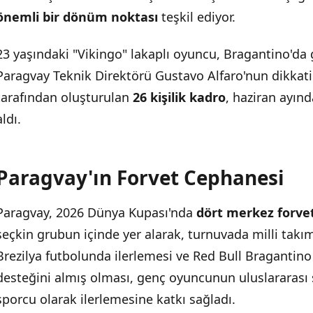
önemli bir dönüm noktası
teşkil ediyor.
23 yaşındaki "Vikingo" lakaplı oyuncu, Bragantino'da
Paragvay Teknik Direktörü Gustavo Alfaro'nun dikkati
tarafından oluşturulan
26 kişilik kadro
, haziran ayınd
aldı.
Paragvay'ın Forvet Cephanesi
Paragvay, 2026 Dünya Kupası'nda
dört merkez forve
seçkin grubun içinde yer alarak, turnuvada milli takım
Brezilya futbolunda ilerlemesi ve Red Bull Bragantino
desteğini almış olması, genç oyuncunun uluslararası 
sporcu olarak ilerlemesine katkı sağladı.