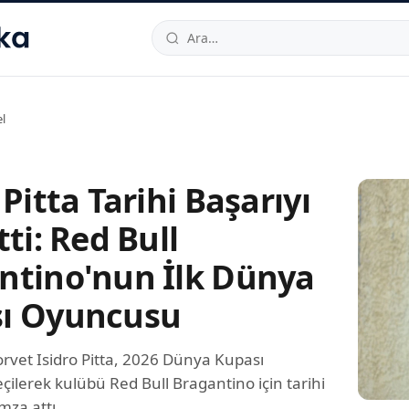
hallesi
,
Beylikdüzü
34520
TR
Telefon:
0850 444 30 49
E-post
l
 Pitta Tarihi Başarıyı
tti: Red Bull
ntino'nun İlk Dünya
ı Oyuncusu
orvet Isidro Pitta, 2026 Dünya Kupası
ilerek kulübü Red Bull Bragantino için tarihi
mza attı.