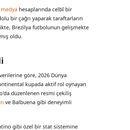
l medya
hesaplarında celbî bir
dolu bir çağrı yaparak taraftarların
rlikte, Brezilya futbolunun gelişmekte
mış oldu.
i
rilerine göre, 2026 Dünya
ntinental kupada aktif rol oynayan
ro'da düzenlenen resmi çekiliş
on
ve Balbuena gibi deneyimli
tino gibi özel bir stat sistemine