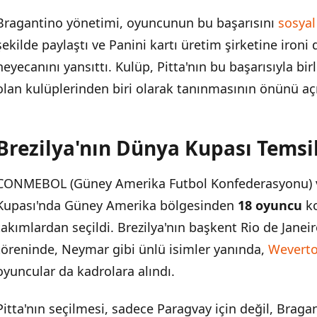
Bragantino yönetimi, oyuncunun bu başarısını
sosya
şekilde paylaştı ve Panini kartı üretim şirketine ironi 
heyecanını yansıttı. Kulüp, Pitta'nın bu başarısıyla bi
olan kulüplerinden biri olarak tanınmasının önünü aç
Brezilya'nın Dünya Kupası Temsil
CONMEBOL (Güney Amerika Futbol Konfederasyonu) ve
Kupası'nda Güney Amerika bölgesinden
18 oyuncu
ko
takımlardan seçildi. Brezilya'nın başkent Rio de Janei
töreninde, Neymar gibi ünlü isimler yanında,
Wevert
oyuncular da kadrolara alındı.
Pitta'nın seçilmesi, sadece Paragvay için değil, Bragan