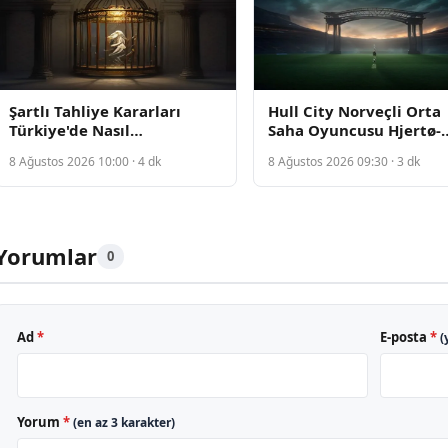
Şartlı Tahliye Kararları
Hull City Norveçli Orta
Türkiye'de Nasıl
Saha Oyuncusu Hjertø-
Uygulanıyor
Dahl'ı Transfer Etti
8 Ağustos 2026 10:00 · 4 dk
8 Ağustos 2026 09:30 · 3 dk
Yorumlar
0
Ad
*
E-posta
*
(
Yorum
*
(en az 3 karakter)