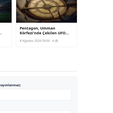
Pentagon, Umman
Körfezi'nde Çekilen UFO
Görüntülerini İçeren 41
8 Ağustos 2026 09:00 · 4 dk
Dosyayı Kamuoyuna Açtı
yayımlanmaz)