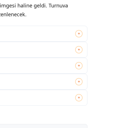
simgesi haline geldi. Turnuva
zenlenecek.
+
+
+
+
+