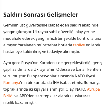
Saldırı Sonrası Gelişmeler
İÇINDEKILER
›
Geminin üst güvertesine isabet eden saldırı akabinde
Saldırı Sonrası Gelişmeler
yangın çıkmıştır. Ukrayna sahil güvenliği olay yerine
müdahale ederek yangını hızlı bir şekilde kontrol altına
Türkiye'nin Resmi Açıklaması ve Uyarıları
almıştır. Yaralanan mürettebat botlarla
tahliye
edilerek
hastaneye kaldırılmış ve tedaviye alınmıştır.
Aynı gece Rusya'nın Karadeniz'de gerçekleştirdiği geniş
çaplı saldırılarda Ukrayna'nın Odessa ve İzmail kentleri
vurulmuştur. Bu operasyonlar sırasında NATO üyesi
Romanya
'nın bir konuta da İHA isabet etmiş; Romanya
topraklarında iki kişi yaralanmıştır. Olay, NATO,
Avrupa
Birliği
ve ABD'den sert tepkiler alarak uluslararası
nitelik kazanmıştır.