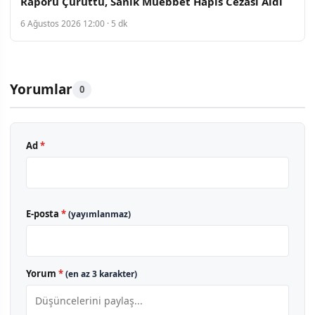
Raporu Çürüttü, Sanık Müebbet Hapis Cezası Aldı
6 Ağustos 2026 12:00 · 5 dk
Yorumlar
0
Ad
*
E-posta
*
(yayımlanmaz)
Yorum
*
(en az 3 karakter)