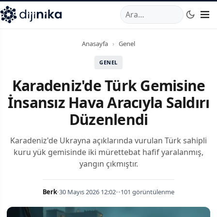
A
,
Marmara Mahallesi
,
Beylikdüzü
34520
TR
Telefon:
0850 44
Anasayfa
›
Genel
GENEL
Karadeniz'de Türk Gemisine
İnsansız Hava Aracıyla Saldırı
Düzenlendi
Karadeniz'de Ukrayna açıklarında vurulan Türk sahipli
kuru yük gemisinde iki mürettebat hafif yaralanmış,
yangın çıkmıştır.
Berk
•
30 Mayıs 2026 12:02
•
•
101 görüntülenme