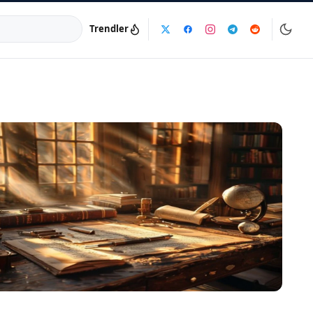
Trendler
a:
info@dijinika.net