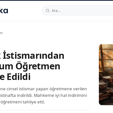
hallesi
,
Beylikdüzü
34520
TR
Telefon:
0850 444 30 49
E-post
am
 İstismarından
um Öğretmen
e Edildi
ine cinsel istismar yapan öğretmene verilen
 istinafta indirildi. Mahkeme iyi hal indirimini
öğretmeni tahliye etti.