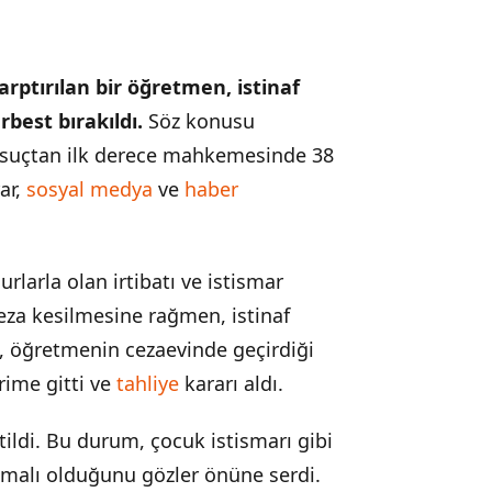
rptırılan bir öğretmen, istinaf
best bırakıldı.
Söz konusu
ı suçtan ilk derece mahkemesinde 38
ar,
sosyal medya
ve
haber
arla olan irtibatı ve istismar
eza kesilmesine rağmen, istinaf
, öğretmenin cezaevinde geçirdiği
rime gitti ve
tahliye
kararı aldı.
tildi. Bu durum, çocuk istismarı gibi
ışmalı olduğunu gözler önüne serdi.