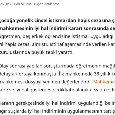
26 20:35
•
1 dk okuma
•
86 görüntülenme
Çocuğa yönelik cinsel istismardan hapis cezasına ça
mahkemesinin iyi hal indirimi kararı sonrasında ser
öğretmen, beş erkek öğrencisine istismar uyguladığ
yıl hapis cezası almıştı. İstinaf aşamasında verilen kar
kuruluşlarında büyük tepki yarattı.
Olay sonrası yapılan soruşturmada öğretmenin mağdurl
detayları ortaya konmuştu. İlk mahkemede 38 yıllık c
mahkemesi dosyayı yeniden değerlendirdi.
Mahkeme
süre ve iyi hal göstergesini dikkate alarak cezada indi
Kararın gerekçesinde iyi hal indirimi uygulandığı belir
ağır suçlarda iyi hal indiriminin uygulanmasının tart