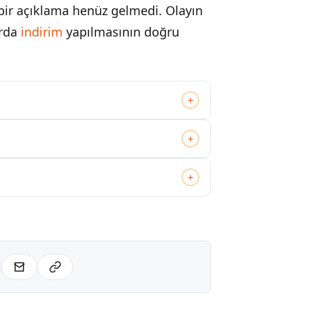
i bir açıklama henüz gelmedi. Olayın
arda
indirim
yapılmasının doğru
+
+
+