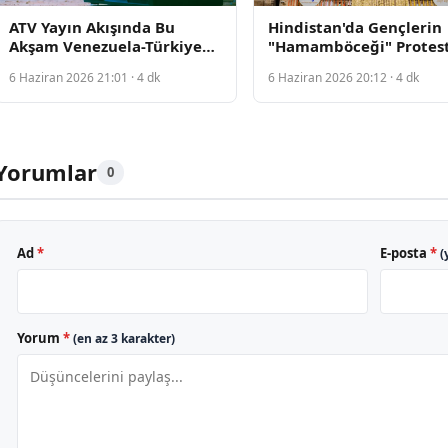
ATV Yayın Akışında Bu
Hindistan'da Gençlerin
Akşam Venezuela-Türkiye
"Hamamböceği" Protes
Maçı ve Güller Günahlar
Binleri Caddelere Dökt
6 Haziran 2026 21:01 · 4 dk
6 Haziran 2026 20:12 · 4 dk
Dizisi Ekrana Geliyor
Yorumlar
0
Ad
*
E-posta
*
(
Yorum
*
(en az 3 karakter)