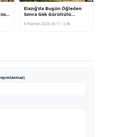
Elazığ'da Bugün Öğleden
tosu
Sonra Gök Gürültülü
ü
Sağanak Yağışı Bekleniyor
6 Haziran 2026 20:11 · 3 dk
yayımlanmaz)