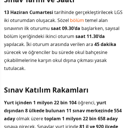
İÇINDEKILER
›
13 Haziran Cumartesi
tarihinde gerçekleştirilecek LGS
Sınav Tarihi ve Saati
iki oturumdan oluşacak. Sözel
bölüm
temel alan
sınavının ilk oturumu
saat 09.30'da
başlarken, sayısal
Sınav Katılım Rakamları
bölüm içeriğindeki ikinci oturum
saat 11.30'da
Soru Sayıları ve Sınav Süresi
yapılacak. İki oturum arasında verilen ara
45 dakika
sürecek ve öğrenciler bu sürede okul bahçesine
Cuma Günü İdari İzin Kararı
çıkabilmelerine karşın okul dışına çıkması yasak
tutulacak.
Beslenme Paketleri
Sınav Katılım Rakamları
Yurt içinden 1 milyon 22 bin 104
öğrenci,
yurt
dışından 8 ülkede bulunan 11 sınav merkezinde 554
aday
olmak üzere
toplam 1 milyon 22 bin 658 aday
sınava girecek. Sınavlar yurt içinde
81 il ve 920 ilçede