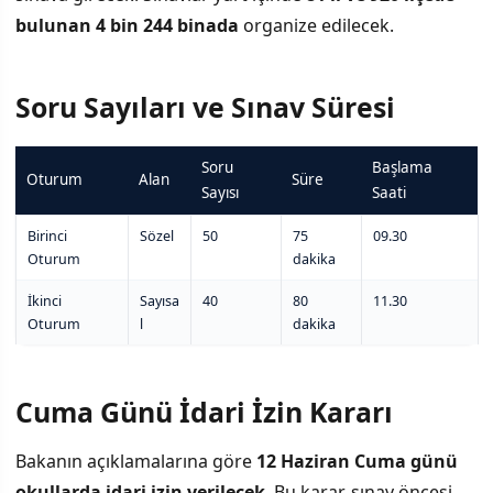
bulunan 4 bin 244 binada
organize edilecek.
Soru Sayıları ve Sınav Süresi
Soru
Başlama
Oturum
Alan
Süre
Sayısı
Saati
Birinci
Sözel
50
75
09.30
Oturum
dakika
İkinci
Sayısa
40
80
11.30
Oturum
l
dakika
Cuma Günü İdari İzin Kararı
Bakanın açıklamalarına göre
12 Haziran Cuma günü
okullarda idari izin verilecek
. Bu karar, sınav öncesi