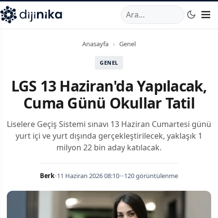
A
,
Marmara Mahallesi
,
Beylikdüzü
34520
TR
Telefon:
0850 44
Anasayfa
›
Genel
GENEL
LGS 13 Haziran'da Yapılacak,
Cuma Günü Okullar Tatil
Liselere Geçiş Sistemi sınavı 13 Haziran Cumartesi günü
yurt içi ve yurt dışında gerçekleştirilecek, yaklaşık 1
milyon 22 bin aday katılacak.
Berk
•
11 Haziran 2026 08:10
•
•
120 görüntülenme