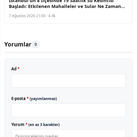
İstanbul'un 8 İlçesinde 19 Saatlik Su Kesintisi
Başladı: Etkilenen Mahalleler ve Sular Ne Zaman
Gelecek
7 Ağustos 2026 21:00 · 4 dk
Yorumlar
0
Ad
*
E-posta
*
(yayımlanmaz)
Yorum
*
(en az 3 karakter)