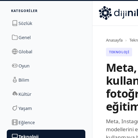
İletişim
KATEGORILER
Dijinika
Avrasya Cad. Sitesi B Blok No: 17/2A
,
Marmara Ma
Sözlük
Genel
Anasayfa
›
Tekn
Global
TEKNOLOJI
Meta,
Oyun
kullan
Bilim
fotoğr
Kültür
eğitim
Yaşam
Meta, Instagr
Eğlence
modellerini 
Teknoloji
kullanmaya b