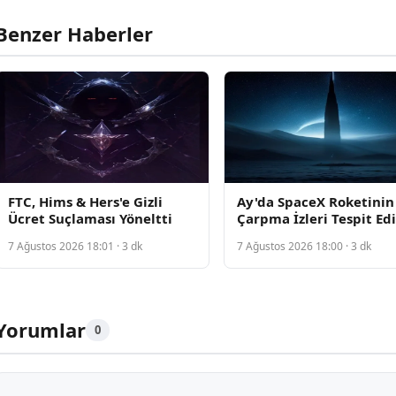
Benzer Haberler
FTC, Hims & Hers'e Gizli
Ay'da SpaceX Roketinin
Ücret Suçlaması Yöneltti
Çarpma İzleri Tespit Edi
7 Ağustos 2026 18:01 · 3 dk
7 Ağustos 2026 18:00 · 3 dk
Yorumlar
0