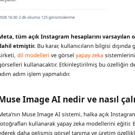
026 16:30
•
2 dk okuma
•
125 görüntülenme
Meta, tüm açık Instagram hesaplarını varsayılan 
dahil etmiştir.
Bu karar, kullanıcıların bilgisi dışında
şirketi,
dil modelleri
ve görsel
yapay zeka
sistemlerini
görselleri kullanacaktır. Etkinleştirilmiş bu özelliğin de
adım adım işlem yapmalıdır.
Muse Image AI nedir ve nasıl çalı
İÇINDEKILER
›
Meta'nın Muse Image AI sistemi, halka açık Instagr
Muse Image AI nedir ve nasıl çalışır?
fotoğrafları kullanarak yapay zeka modellerini eğitir. B
Ayarlardan nasıl devre dışı bırakılır?
ederek daha gelişmiş görsel tanıma ve üretim özellik