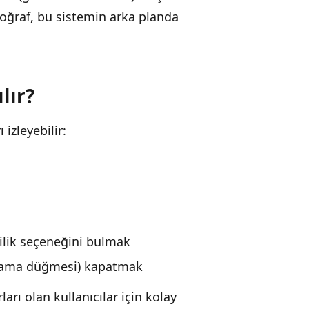
toğraf, bu sistemin arka planda
lır?
izleyebilir:
zlilik seçeneğini bulmak
apama düğmesi) kapatmak
rı olan kullanıcılar için kolay