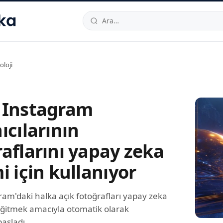
hallesi
,
Beylikdüzü
34520
TR
Telefon:
0850 444 30 49
E-post
oloji
 Instagram
ıcılarının
aflarını yapay zeka
i için kullanıyor
am'daki halka açık fotoğrafları yapay zeka
eğitmek amacıyla otomatik olarak
aşladı.