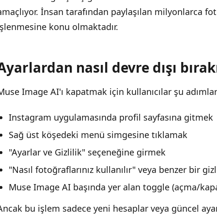
amaçlıyor. İnsan tarafından paylaşılan milyonlarca fo
Kullanıcı gizliliği ve kaygılar
işlenmesine konu olmaktadır.
Küresel düzenleme ve hukuki çerçeve
Ayarlardan nasıl devre dışı bırakı
Muse Image AI'ı kapatmak için kullanıcılar şu adımları 
Instagram uygulamasında profil sayfasına gitmek
Sağ üst köşedeki menü simgesine tıklamak
"Ayarlar ve Gizlilik" seçeneğine girmek
"Nasıl fotoğraflarınız kullanılır" veya benzer bir gi
Muse Image AI başında yer alan toggle (açma/k
Ancak bu işlem sadece yeni hesaplar veya güncel ayarla