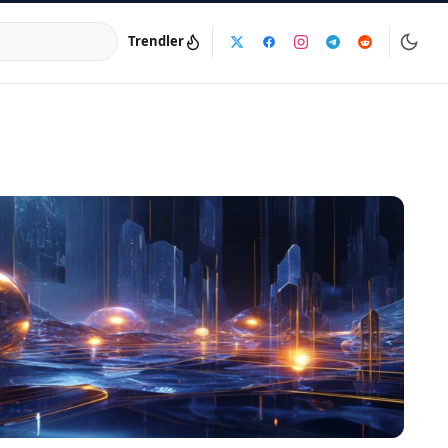
Trendler
a:
info@dijinika.net