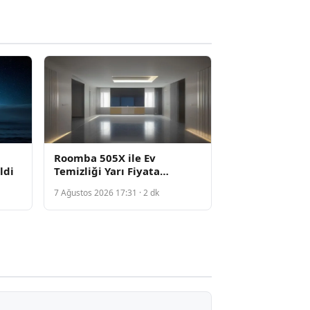
Roomba 505X ile Ev
ldi
Temizliği Yarı Fiyata
Düşüyor
7 Ağustos 2026 17:31 · 2 dk