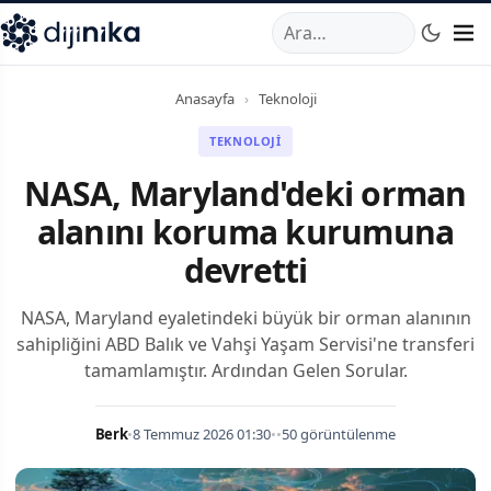
A
,
Marmara Mahallesi
,
Beylikdüzü
34520
TR
Telefon:
0850 44
Anasayfa
›
Teknoloji
TEKNOLOJI
NASA, Maryland'deki orman
alanını koruma kurumuna
devretti
NASA, Maryland eyaletindeki büyük bir orman alanının
sahipliğini ABD Balık ve Vahşi Yaşam Servisi'ne transferi
tamamlamıştır. Ardından Gelen Sorular.
Berk
•
8 Temmuz 2026 01:30
•
•
50 görüntülenme