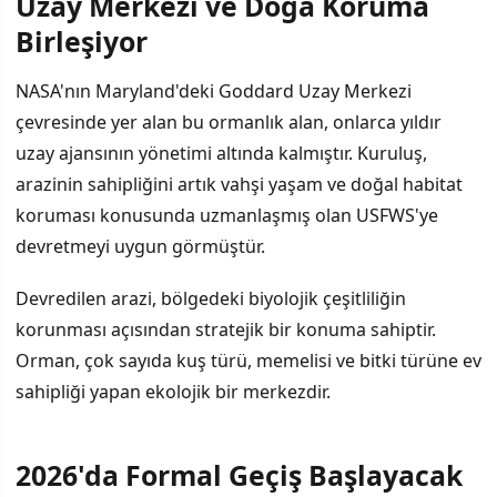
Uzay Merkezi ve Doğa Koruma
İÇINDEKILER
›
Birleşiyor
Uzay Merkezi ve Doğa Koruma Birleşiyor
NASA'nın Maryland'deki Goddard Uzay Merkezi
çevresinde yer alan bu ormanlık alan, onlarca yıldır
2026'da Formal Geçiş Başlayacak
uzay ajansının yönetimi altında kalmıştır. Kuruluş,
Neden Önemli?
arazinin sahipliğini artık vahşi yaşam ve doğal habitat
koruması konusunda uzmanlaşmış olan USFWS'ye
Ardından Gelen Sorular
devretmeyi uygun görmüştür.
Devredilen arazi, bölgedeki biyolojik çeşitliliğin
korunması açısından stratejik bir konuma sahiptir.
Orman, çok sayıda kuş türü, memelisi ve bitki türüne ev
sahipliği yapan ekolojik bir merkezdir.
2026'da Formal Geçiş Başlayacak