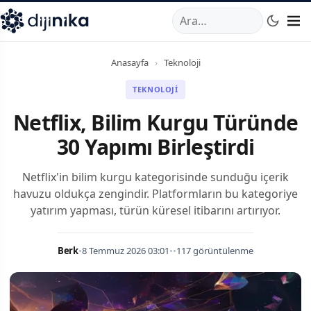
A
,
Marmara Mahallesi
,
Beylikdüzü
34520
TR
Telefon:
0850 44
Anasayfa
›
Teknoloji
TEKNOLOJI
Netflix, Bilim Kurgu Türünde
30 Yapımı Birleştirdi
Netflix'in bilim kurgu kategorisinde sunduğu içerik
havuzu oldukça zengindir. Platformların bu kategoriye
yatırım yapması, türün küresel itibarını artırıyor.
Berk
•
8 Temmuz 2026 03:01
•
•
117 görüntülenme