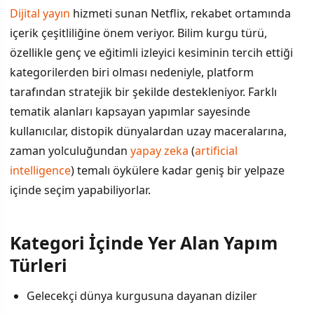
Netflix'in Bilim Kurgu Envanteri Neden Önemli?
Dijital yayın
hizmeti sunan Netflix, rekabet ortamında
içerik çeşitliliğine önem veriyor. Bilim kurgu türü,
Kategori İçinde Yer Alan Yapım Türleri
özellikle genç ve eğitimli izleyici kesiminin tercih ettiği
Platformun Strateji ve Hedefleri
kategorilerden biri olması nedeniyle, platform
tarafından stratejik bir şekilde destekleniyor. Farklı
İzleyiciler İçin Pratik Avantajlar
tematik alanları kapsayan yapımlar sayesinde
kullanıcılar, distopik dünyalardan uzay maceralarına,
zaman yolculuğundan
yapay zeka
(
artificial
intelligence
) temalı öykülere kadar geniş bir yelpaze
içinde seçim yapabiliyorlar.
Kategori İçinde Yer Alan Yapım
Türleri
Gelecekçi dünya kurgusuna dayanan diziler