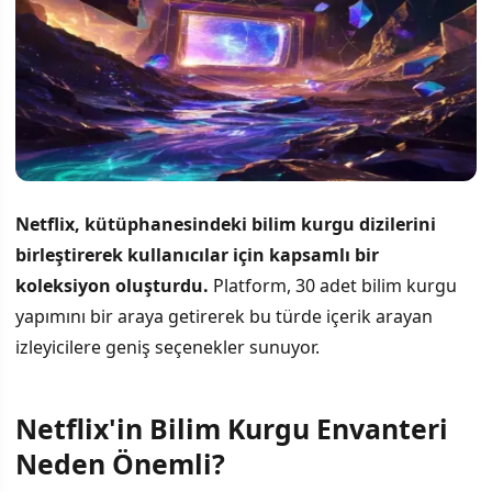
Netflix, kütüphanesindeki bilim kurgu dizilerini
birleştirerek kullanıcılar için kapsamlı bir
koleksiyon oluşturdu.
Platform, 30 adet bilim kurgu
yapımını bir araya getirerek bu türde içerik arayan
izleyicilere geniş seçenekler sunuyor.
Netflix'in Bilim Kurgu Envanteri
İÇINDEKILER
›
Neden Önemli?