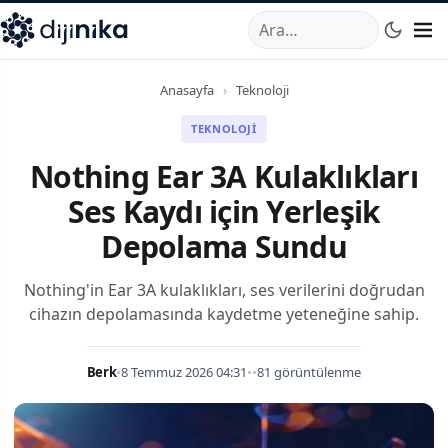
A
,
Marmara Mahallesi
,
Beylikdüzü
34520
TR
Telefon:
0850 44
Anasayfa
›
Teknoloji
TEKNOLOJI
Nothing Ear 3A Kulaklıkları
Ses Kaydı için Yerleşik
Depolama Sundu
Nothing'in Ear 3A kulaklıkları, ses verilerini doğrudan
cihazın depolamasında kaydetme yeteneğine sahip.
Berk
•
8 Temmuz 2026 04:31
•
•
81 görüntülenme