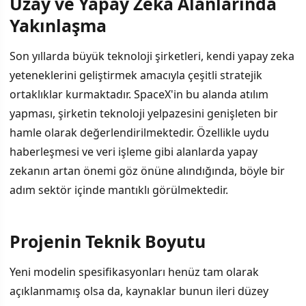
Uzay ve Yapay Zeka Alanlarında
İÇINDEKILER
›
Yakınlaşma
Uzay ve Yapay Zeka Alanlarında Yakınlaşma
Son yıllarda büyük teknoloji şirketleri, kendi yapay zeka
yeteneklerini geliştirmek amacıyla çeşitli stratejik
Projenin Teknik Boyutu
ortaklıklar kurmaktadır. SpaceX'in bu alanda atılım
Sektördeki Rekabet Ortamı
yapması, şirketin teknoloji yelpazesini genişleten bir
hamle olarak değerlendirilmektedir. Özellikle uydu
haberleşmesi ve veri işleme gibi alanlarda yapay
zekanın artan önemi göz önüne alındığında, böyle bir
adım sektör içinde mantıklı görülmektedir.
Projenin Teknik Boyutu
Yeni modelin spesifikasyonları henüz tam olarak
açıklanmamış olsa da, kaynaklar bunun ileri düzey