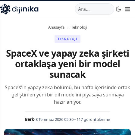
A
,
Marmara Mahallesi
,
Beylikdüzü
34520
TR
Telefon:
0850 44
Anasayfa
›
Teknoloji
TEKNOLOJI
SpaceX ve yapay zeka şirketi
ortaklaşa yeni bir model
sunacak
SpaceX'in yapay zeka bölümü, bu hafta içerisinde ortak
geliştirilen yeni bir dil modelini piyasaya sunmaya
hazırlanıyor.
Berk
•
8 Temmuz 2026 05:30
•
•
117 görüntülenme