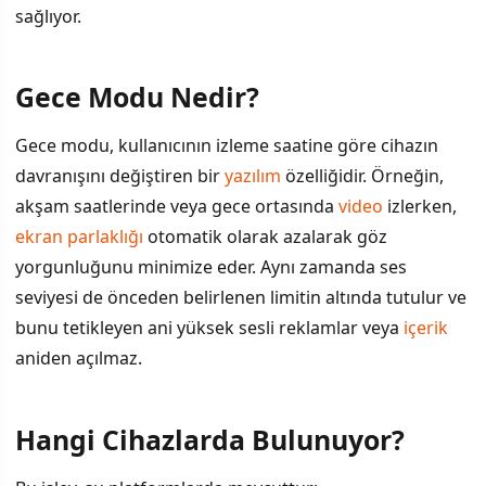
sağlıyor.
Gece Modu Nedir?
İÇINDEKILER
›
Gece modu, kullanıcının izleme saatine göre cihazın
Gece Modu Nedir?
davranışını değiştiren bir
yazılım
özelliğidir. Örneğin,
akşam saatlerinde veya gece ortasında
video
izlerken,
Hangi Cihazlarda Bulunuyor?
ekran parlaklığı
otomatik olarak azalarak göz
Neden Bu Kadar Önemli?
yorgunluğunu minimize eder. Aynı zamanda ses
seviyesi de önceden belirlenen limitin altında tutulur ve
Nasıl Aktif Hale Getirilir?
bunu tetikleyen ani yüksek sesli reklamlar veya
içerik
aniden açılmaz.
Ek Avantajlar
Hangi Cihazlarda Bulunuyor?