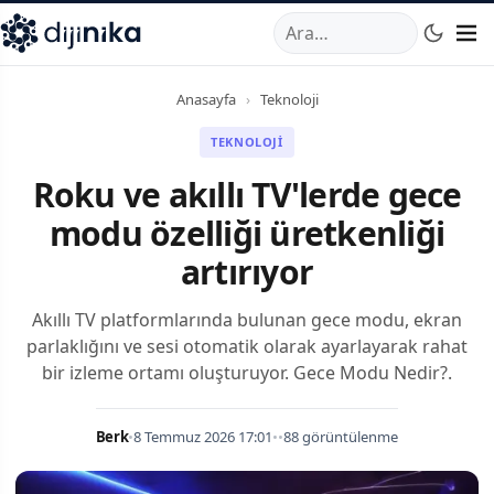
A
,
Marmara Mahallesi
,
Beylikdüzü
34520
TR
Telefon:
0850 44
Anasayfa
›
Teknoloji
TEKNOLOJI
Roku ve akıllı TV'lerde gece
modu özelliği üretkenliği
artırıyor
Akıllı TV platformlarında bulunan gece modu, ekran
parlaklığını ve sesi otomatik olarak ayarlayarak rahat
bir izleme ortamı oluşturuyor. Gece Modu Nedir?.
Berk
•
8 Temmuz 2026 17:01
•
•
88 görüntülenme