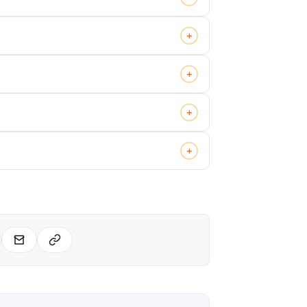
+
+
+
+