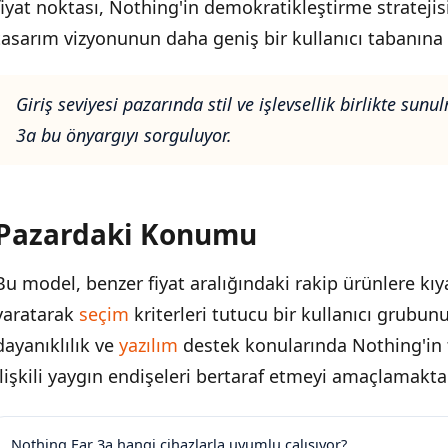
fiyat noktası, Nothing'in demokratikleştirme strateji
tasarım vizyonunun daha geniş bir kullanıcı tabanın
Giriş seviyesi pazarında stil ve işlevsellik birlikte su
3a bu önyargıyı sorguluyor.
Pazardaki Konumu
Bu model, benzer fiyat aralığındaki rakip ürünlere kıya
yaratarak
seçim
kriterleri tutucu bir kullanıcı grubunu
dayanıklılık ve
yazılım
destek konularında Nothing'in t
ilişkili yaygın endişeleri bertaraf etmeyi amaçlamaktad
Nothing Ear 3a hangi cihazlarla uyumlu çalışıyor?