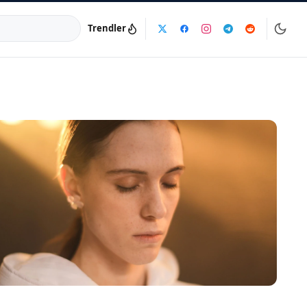
Trendler
a:
info@dijinika.net