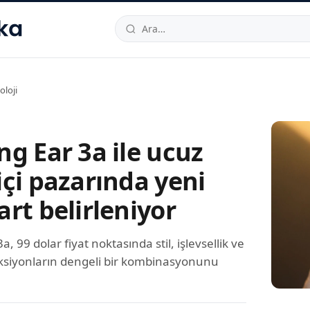
hallesi
,
Beylikdüzü
34520
TR
Telefon:
0850 444 30 49
E-post
oloji
g Ear 3a ile ucuz
içi pazarında yeni
rt belirleniyor
, 99 dolar fiyat noktasında stil, işlevsellik ve
onksiyonların dengeli bir kombinasyonunu