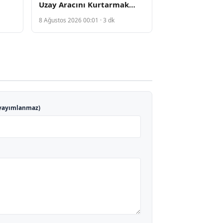
Uzay Aracını Kurtarmak
tı
İçin Benzersiz Bir Yazılım
8 Ağustos 2026 00:01 · 3 dk
Hamlesine Hazırlanıyor
yayımlanmaz)