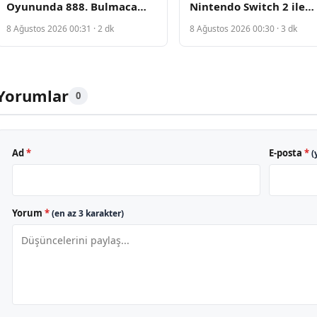
Oyununda 888. Bulmaca
Nintendo Switch 2 ile
Çıktı
Uyumlu Hale Geldi, Fiya
8 Ağustos 2026 00:31 · 2 dk
8 Ağustos 2026 00:30 · 3 dk
Tarihi Seviyeye İndi
Yorumlar
0
Ad
*
E-posta
*
(
Yorum
*
(en az 3 karakter)