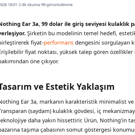
026 18:01
•
2 dk okuma
•
99 görüntülenme
Nothing Ear 3a, 99 dolar ile giriş seviyesi kulaklı
yerleşiyor.
Şirketin bu modelinin temel hedefi, estet
birleştirerek fiyat-
performans
dengesini sorgulayan kul
Erişilebilir fiyat noktası, yüksek talep gören özellikle
bakımından öne çıkıyor.
Tasarım ve Estetik Yaklaşım
İÇINDEKILER
›
Nothing Ear 3a, markanın karakteristik minimalist ve ş
Tasarım ve Estetik Yaklaşım
Transparan (saydam) kulaklık gövdesi, iç mekanizmayı 
Öne Çıkan Özellikleri
teknolojiye daha yakın hissettirir. Ürün, Nothing'in t
pazarına taşıma çabasının somut göstergesi konumu
Hedef Kitle ve Konumlandırma