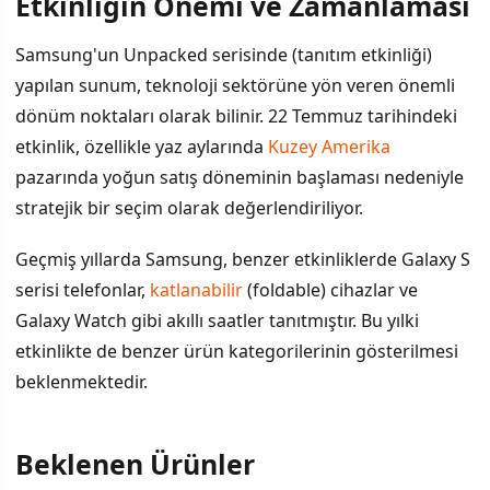
Etkinliğin Önemi ve Zamanlaması
İÇINDEKILER
›
Samsung'un Unpacked serisinde (tanıtım etkinliği)
Etkinliğin Önemi ve Zamanlaması
yapılan sunum, teknoloji sektörüne yön veren önemli
dönüm noktaları olarak bilinir. 22 Temmuz tarihindeki
Beklenen Ürünler
etkinlik, özellikle yaz aylarında
Kuzey Amerika
Sektörel Perspektif
pazarında yoğun satış döneminin başlaması nedeniyle
stratejik bir seçim olarak değerlendiriliyor.
Geçmiş yıllarda Samsung, benzer etkinliklerde Galaxy S
serisi telefonlar,
katlanabilir
(foldable) cihazlar ve
Galaxy Watch gibi akıllı saatler tanıtmıştır. Bu yılki
etkinlikte de benzer ürün kategorilerinin gösterilmesi
beklenmektedir.
Beklenen Ürünler