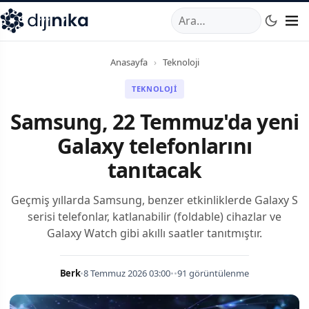
A
,
Marmara Mahallesi
,
Beylikdüzü
34520
TR
Telefon:
0850 44
Anasayfa
›
Teknoloji
TEKNOLOJI
Samsung, 22 Temmuz'da yeni
Galaxy telefonlarını
tanıtacak
Geçmiş yıllarda Samsung, benzer etkinliklerde Galaxy S
serisi telefonlar, katlanabilir (foldable) cihazlar ve
Galaxy Watch gibi akıllı saatler tanıtmıştır.
Berk
•
8 Temmuz 2026 03:00
•
•
91 görüntülenme