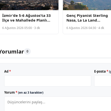
İzmir'de 5-6 Ağustos'ta 33
Genç Piyanist Sterling
İlçe ve Mahallede Planlı
Nasa, La La Land
Elektrik Kesintisi Başladı
Konserinde Hayallerini
6 Ağustos 2026 05:00 · 3 dk
6 Ağustos 2026 04:30 · 4 dk
Gerçeğe Dönüştürdü
Yorumlar
0
Ad
*
E-posta
*
(
Yorum
*
(en az 3 karakter)