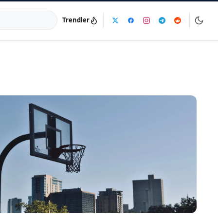
Trendler
a:
info@dijinika.net