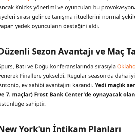
Ancak Knicks yönetimi ve oyuncuları bu provokasyona 
New York'un İntikam Planları
üyeleri sırası gelince tanışma ritüellerini normal şekil
New York'un Sanitasyon Daire Desteği
yapan yedek oyuncuların desteğini aldı.
Seri Formatı ve Önemli Tarihler
Düzenli Sezon Avantajı ve Maç T
Oyuncu Kadrolarının Gücü
Spurs, Batı ve Doğu konferanslarında sırasıyla
Oklaho
yenerek Finallere yükseldi. Regular season'da daha iy
Antonio, ev sahibi avantajını kazandı.
Yedi maçlık ser
ve 7. maçlar) Frost Bank Center'de oynayacak olan
üstünlüğe sahiptir.
New York'un İntikam Planları