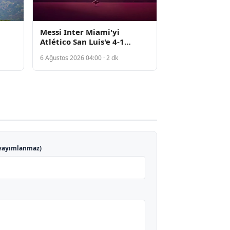
Messi Inter Miami'yi
Atlético San Luis'e 4-1
Yendirdi
6 Ağustos 2026 04:00 · 2 dk
yayımlanmaz)