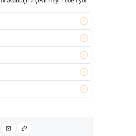
ini avantajına çevirmeyi hedefliyor.
+
+
+
+
+