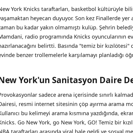
New York Knicks taraftarları, basketbol kültürüyle bili
yaşamaktan heyecan duyuyor. Son kez Finallerde yer a
zaman bu kadar yakın olmamıştı kulüp. Şehrin bele
Mamdani, radio programında Knicks oyuncularının eve
hazırlanacağını belirtti. Basında "temiz bir kızılötesi"
evinde benzer trollemelerle karşılamayı planladığı öğr
New York'un Sanitasyon Daire D
Provokasyonlar sadece arena içerisinde sınırlı kalma
Dairesi, resmi internet sitesinin çöp ayırma arama m
Kullanıcı bu kelimeyi arama kısmına yazdığında, ekra
Knicks. Go New York, go New York, GO! Temiz bir kızılö
NBA taraftarları arasında viral hale geldi ve sosyal m