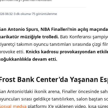
026 06:32
•
3 dk okuma
•
75 görüntülenme
San Antonio Spurs, NBA Finalleri'nin açılış maçınd
karikatür müziğiyle trolledi.
Batı Konferansı şampiy
ziyaretçi takımın oyuncu tanıtımları sırasında çizgi fi
provoke etti.
Knicks kadrosu provokasyondan etkile
soğukkanlılıkla devam etti.
Frost Bank Center'da Yaşanan Es
İÇINDEKILER
›
San Antonio'daki ikonik arena, Finaller öncesinde sah
Frost Bank Center'da Yaşanan Espri
oyuncuları sırası geldikçe tanıtılırken, salon baştan s
Düzenli Sezon Avantajı ve Maç Takvimi
Sosyal medya
platformı X'e yüklenen video, kısa süred