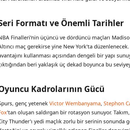
Seri Formatı ve Önemli Tarihler
NBA Finalleri'nin üçüncü ve dördüncü maçları Madis
Altıncı maç gerekirse yine New York'ta düzenlenecek. 
avantajını kullanması açısından dengeli bir yapı sunuy
çıktığından beri yaklaşık üç dekad boyunca bu seviye
Oyuncu Kadrolarının Gücü
Spurs, genç yetenek
Victor Wembanyama
,
Stephon C
Fox
'tan oluşan saldırgan bir rotasyon sunuyor. Tak
City Thunder'ı yedi maçlık zorlu bir serinin sonunda ge