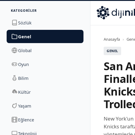
İletişim
KATEGORILER
Dijinika
Avrasya Cad. Sitesi B Blok No: 17/2A
,
Marmara Ma
Sözlük
Genel
Anasayfa
›
Gene
Global
GENEL
San A
Oyun
Final
Bilim
Knick
Kültür
Trolle
Yaşam
New York'un 
Eğlence
Knicks taraf
Teknoloji
yöntemlerle 