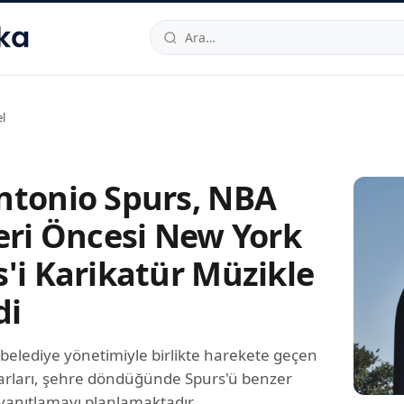
hallesi
,
Beylikdüzü
34520
TR
Telefon:
0850 444 30 49
E-post
l
ntonio Spurs, NBA
leri Öncesi New York
s'i Karikatür Müzikle
di
belediye yönetimiyle birlikte harekete geçen
tarları, şehre döndüğünde Spurs'ü benzer
yanıtlamayı planlamaktadır.