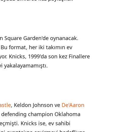
on Square Garden'de oynanacak.
Bu format, her iki takımın ev
or. Knicks, 1999'da son kez Finallere
yi yakalayamamıştı.
astle
, Keldon Johnson ve
De'Aaron
ım, defending champion Oklahoma
çmişti. Knicks ise, ev sahibi