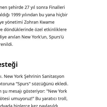
nen şehirde 27 yıl sonra Finalleri
ldığı 1999 yılından bu yana hiçbir
diye yönetimi Zohran Kwame
 döndüklerinde özel etkinliklere
 diye anılan New York'un, Spurs'ü
enildi.
esteği
dı. New York Şehrinin Sanitasyon
otoruna "Spurs" sözcüğünü ekledi.
n şu mesajı gösteriyor: "New York
tesi umuyoruz!" Bu yaratıcı troll,
edyada binlerce kez paylaşıldı.