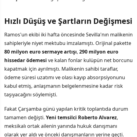
Hızlı Düşüş ve Şartların Değişmesi
İÇINDEKILER
›
Ramos'un ekibi iki hafta öncesinde Sevilla'nın malikenin
Hızlı Düşüş ve Şartların Değişmesi
sahipleriyle niyet mektubu imzalamıştı. Orijinal pakette
80 milyon euro sermaye artışı
,
290 milyon euro
Malikenin Sahipleri Teklifleri Reddetti
hissedar ödemesi
ve kalan fonlar kulüpün net borcunu
Beklentiler ve Sonraki Adımlar
kapatmak için ayrılmıştı. Malikenin sahibi taraflar,
ödeme süresi uzatımı ve olası kayıp absorpsiyonunu
kabul etmiş, anlaşmanın belgelenmesine kadar risk
taşıyacağını söylemişti.
Fakat Çarşamba günü yapılan kritik toplantıda durum
tamamen değişti.
Yeni temsilci Roberto Alvarez
,
meksikalı ortak ailenin yanında hukuk danışmanı
olarak yer aldı ve önceki danışmanların yerine geçti.