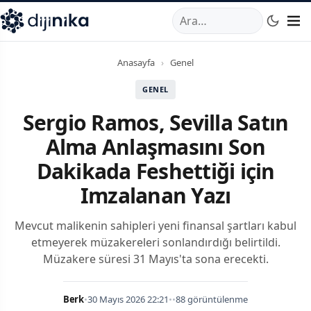
A
,
Marmara Mahallesi
,
Beylikdüzü
34520
TR
Telefon:
0850 44
Anasayfa
›
Genel
GENEL
Sergio Ramos, Sevilla Satın
Alma Anlaşmasını Son
Dakikada Feshettiği için
Imzalanan Yazı
Mevcut malikenin sahipleri yeni finansal şartları kabul
etmeyerek müzakereleri sonlandırdığı belirtildi.
Müzakere süresi 31 Mayıs'ta sona erecekti.
Berk
•
30 Mayıs 2026 22:21
•
•
88 görüntülenme