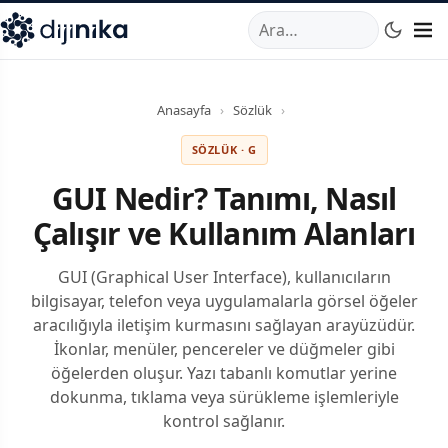
A
,
Marmara Mahallesi
,
Beylikdüzü
34520
TR
Telefon:
0850 44
Anasayfa
›
Sözlük
›
SÖZLÜK · G
GUI Nedir? Tanımı, Nasıl
Çalışır ve Kullanım Alanları
GUI (Graphical User Interface), kullanıcıların
bilgisayar, telefon veya uygulamalarla görsel öğeler
aracılığıyla iletişim kurmasını sağlayan arayüzüdür.
İkonlar, menüler, pencereler ve düğmeler gibi
öğelerden oluşur. Yazı tabanlı komutlar yerine
dokunma, tıklama veya sürükleme işlemleriyle
kontrol sağlanır.