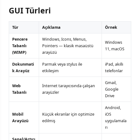
GUI Türleri
Tür
Açıklama
Örnek
Pencere
Windows, Icons, Menus,
Windows
Tabanlı
Pointers — klasik masaüstü
11, macOS
(WIMP)
arayüzü
Dokunmati
Parmak veya stylus ile
iPad, akıllı
k Arayüz
etkileşim
telefonlar
Gmail,
Web
İnternet tarayıcısında çalışan
Google
Tabanlı
arayüzler
Drive
Android,
Mobil
Küçük ekranlar için optimize
iOS
Arayüzü
edilmiş
uygulamala
rı
Sanal/Artırı