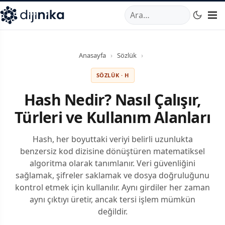
A
,
Marmara Mahallesi
,
Beylikdüzü
34520
TR
Telefon:
0850 44
Anasayfa
›
Sözlük
›
SÖZLÜK · H
Hash Nedir? Nasıl Çalışır,
Türleri ve Kullanım Alanları
Hash, her boyuttaki veriyi belirli uzunlukta
benzersiz kod dizisine dönüştüren matematiksel
algoritma olarak tanımlanır. Veri güvenliğini
sağlamak, şifreler saklamak ve dosya doğruluğunu
kontrol etmek için kullanılır. Aynı girdiler her zaman
aynı çıktıyı üretir, ancak tersi işlem mümkün
değildir.