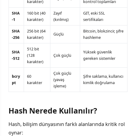
karakter)
kontrol toplamları
SHA
160 bit (40
Zayıf
GIT, eski SSL
-1
karakter)
(kırılmış)
sertifikaları
SHA
256 bit (64
Bitcoin, blokzincir, şifre
Güçlü
-256
karakter)
hashleme
512 bit
SHA
Yüksek güvenlik
(128
Çok güçlü
-512
gereken sistemler
karakter)
Çok güçlü
bcry
60
Şifre saklama, kullanıcı
(yavaş
pt
karakter
kimlik doğrulama
işleme)
Hash Nerede Kullanılır?
Hash, bilişim dünyasının farklı alanlarında kritik rol
oynar: