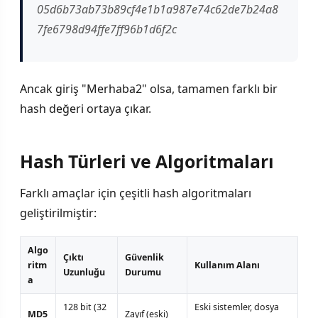
05d6b73ab73b89cf4e1b1a987e74c62de7b24a8
7fe6798d94ffe7ff96b1d6f2c
Ancak giriş "Merhaba2" olsa, tamamen farklı bir
hash değeri ortaya çıkar.
Hash Türleri ve Algoritmaları
Farklı amaçlar için çeşitli hash algoritmaları
geliştirilmiştir:
Algo
Çıktı
Güvenlik
ritm
Kullanım Alanı
Uzunluğu
Durumu
a
128 bit (32
Eski sistemler, dosya
MD5
Zayıf (eski)