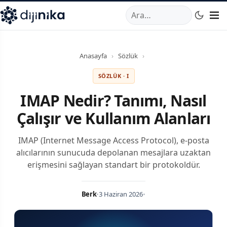
A
,
Marmara Mahallesi
,
Beylikdüzü
34520
TR
Telefon:
0850 44
Anasayfa
›
Sözlük
›
SÖZLÜK · I
IMAP Nedir? Tanımı, Nasıl
Çalışır ve Kullanım Alanları
IMAP (Internet Message Access Protocol), e-posta
alıcılarının sunucuda depolanan mesajlara uzaktan
erişmesini sağlayan standart bir protokoldür.
Berk
•
3 Haziran 2026
•