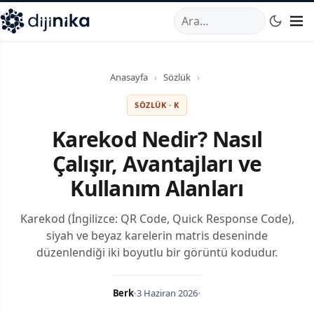
A
,
Marmara Mahallesi
,
Beylikdüzü
34520
TR
Telefon:
0850 44
Anasayfa
›
Sözlük
›
SÖZLÜK · K
Karekod Nedir? Nasıl
Çalışır, Avantajları ve
Kullanım Alanları
Karekod (İngilizce: QR Code, Quick Response Code),
siyah ve beyaz karelerin matris deseninde
düzenlendiği iki boyutlu bir görüntü kodudur.
Berk
•
3 Haziran 2026
•