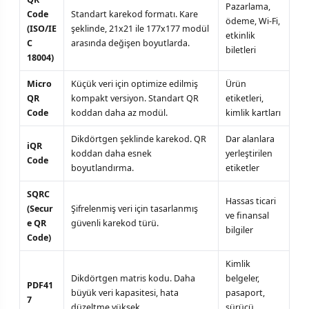
Pazarlama,
Code
Standart karekod formatı. Kare
ödeme, Wi-Fi,
(ISO/IE
şeklinde, 21x21 ile 177x177 modül
etkinlik
C
arasında değişen boyutlarda.
biletleri
18004)
Micro
Küçük veri için optimize edilmiş
Ürün
QR
kompakt versiyon. Standart QR
etiketleri,
Code
koddan daha az modül.
kimlik kartları
Dikdörtgen şeklinde karekod. QR
Dar alanlara
iQR
koddan daha esnek
yerleştirilen
Code
boyutlandırma.
etiketler
SQRC
Hassas ticari
(Secur
Şifrelenmiş veri için tasarlanmış
ve finansal
e QR
güvenli karekod türü.
bilgiler
Code)
Kimlik
Dikdörtgen matris kodu. Daha
belgeler,
PDF41
büyük veri kapasitesi, hata
pasaport,
7
düzeltme yüksek.
sürücü