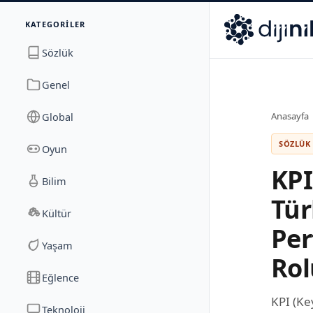
İletişim
KATEGORILER
Dijinika
Avrasya Cad. Sitesi B Blok No: 17/2A
,
Marmara Ma
Sözlük
Genel
Global
Anasayfa
SÖZLÜK 
Oyun
KPI
Bilim
Tür
Kültür
Per
Yaşam
Rol
Eğlence
KPI (Ke
Teknoloji