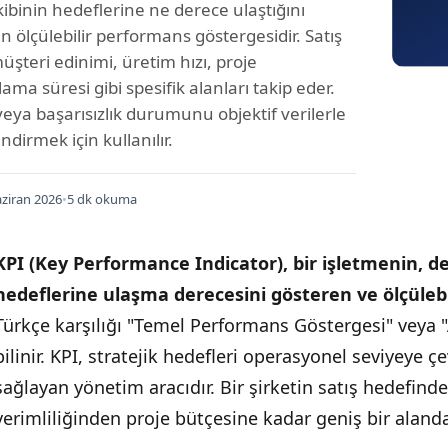
kibinin hedeflerine ne derece ulaştığını
n ölçülebilir performans göstergesidir. Satış
müşteri edinimi, üretim hızı, proje
ma süresi gibi spesifik alanları takip eder.
veya başarısızlık durumunu objektif verilerle
ndirmek için kullanılır.
ziran 2026
•
5 dk okuma
KPI (Key Performance Indicator), bir işletmenin, d
hedeflerine ulaşma derecesini gösteren ve ölçülebi
Türkçe karşılığı "Temel Performans Göstergesi" veya 
bilinir. KPI, stratejik hedefleri operasyonel seviyeye çe
sağlayan yönetim aracıdır. Bir şirketin satış hedefin
verimliliğinden proje bütçesine kadar geniş bir alanda