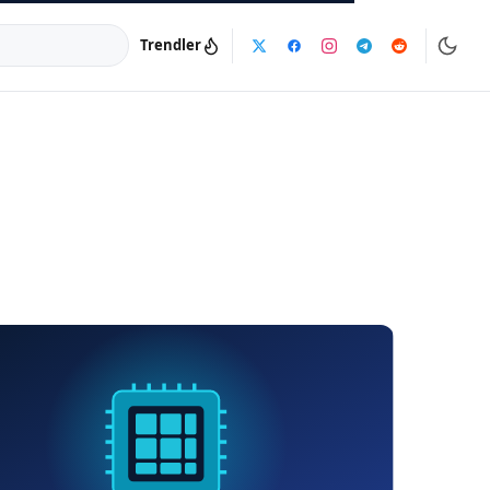
Trendler
a:
info@dijinika.net