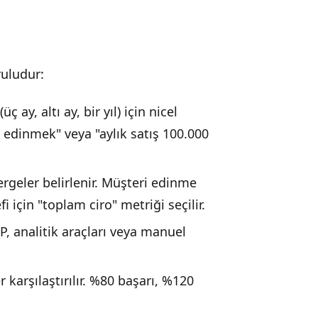
ruludur:
 ay, altı ay, bir yıl) için nicel
i edinmek" veya "aylık satış 100.000
rgeler belirlenir. Müşteri edinme
i için "toplam ciro" metriği seçilir.
, analitik araçları veya manuel
karşılaştırılır. %80 başarı, %120