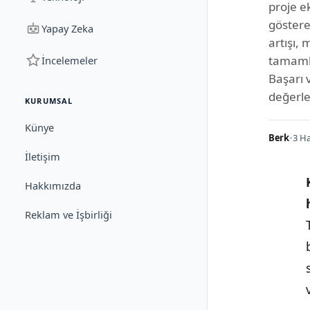
proje e
göstere
Yapay Zeka
artışı, 
tamamla
İncelemeler
Başarı 
değerle
KURUMSAL
Künye
Berk
•
3 Ha
İletişim
Hakkımızda
Reklam ve İşbirliği