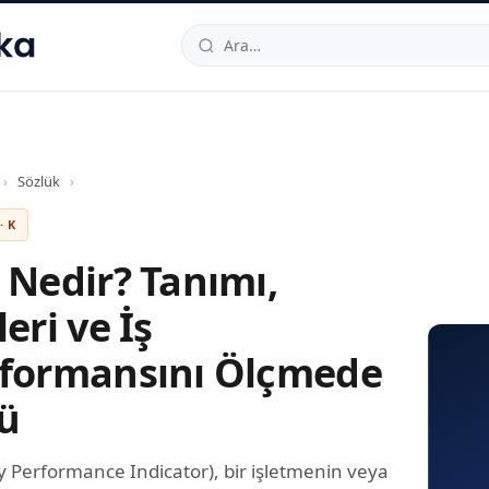
hallesi
,
Beylikdüzü
34520
TR
Telefon:
0850 444 30 49
E-post
›
Sözlük
›
· K
 Nedir? Tanımı,
leri ve İş
formansını Ölçmede
ü
y Performance Indicator), bir işletmenin veya