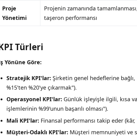
Proje
Projenin zamanında tamamlanması, 
Yönetimi
taşeron performansı
KPI Türleri
İş Yönüne Göre:
Stratejik KPI'lar:
Şirketin genel hedeflerine bağlı,
%15'ten %20'ye çıkarmak").
Operasyonel KPI'lar:
Günlük işleyişle ilgili, kısa 
işlemlerinin %99'unun başarılı olması").
Mali KPI'lar:
Finansal performansı takip eder (kâr, m
Müşteri-Odaklı KPI'lar:
Müşteri memnuniyeti ve sad