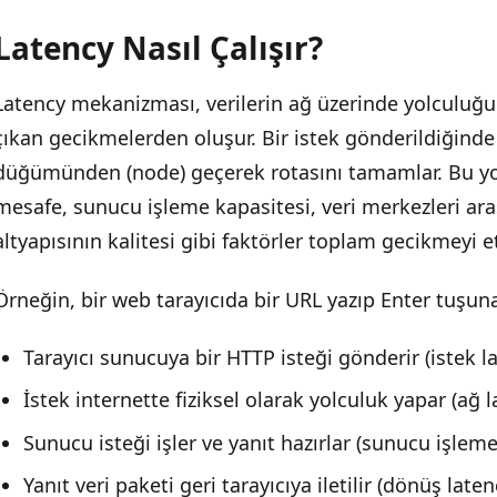
Latency Nasıl Çalışır?
Latency mekanizması, verilerin ağ üzerinde yolculuğu
çıkan gecikmelerden oluşur. Bir istek gönderildiğinde 
düğümünden (node) geçerek rotasını tamamlar. Bu yo
mesafe, sunucu işleme kapasitesi, veri merkezleri ara
altyapısının kalitesi gibi faktörler toplam gecikmeyi et
Örneğin, bir web tarayıcıda bir URL yazıp Enter tuşuna
Tarayıcı sunucuya bir HTTP isteği gönderir (istek l
İstek internette fiziksel olarak yolculuk yapar (ağ l
Sunucu isteği işler ve yanıt hazırlar (sunucu işleme
Yanıt veri paketi geri tarayıcıya iletilir (dönüş laten