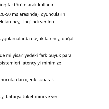
king faktörü olarak kullanır.
20-50 ms arasında), oyuncuların
k latency, "lag" adı verilen
ygulamalarda düşük latency, doğal
nde milyisaniyedeki fark büyük para
 sistemleri latency'yi minimize
unuculardan içerik sunarak
y, batarya tüketimini ve veri