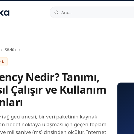
hallesi
,
Beylikdüzü
34520
TR
Telefon:
0850 444 30 49
E-post
›
Sözlük
›
· L
ency Nedir? Tanımı,
ıl Çalışır ve Kullanım
nları
 (ağ gecikmesi), bir veri paketinin kaynak
n hedef noktaya ulaşması için geçen toplam
 ve milisaniye (ms) cinsinden ölçülür. İnternet