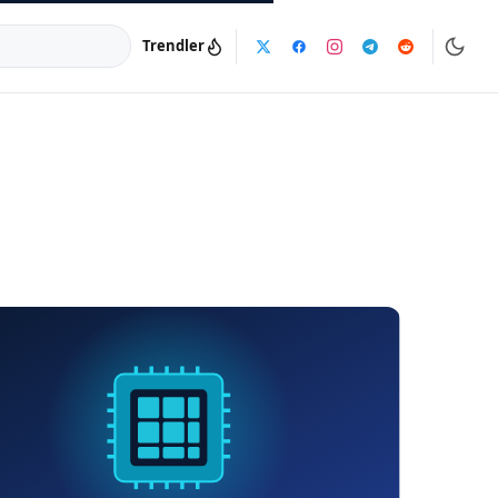
Trendler
a:
info@dijinika.net