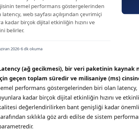
jisinin temel performans göstergelerinden
n latency, web sayfası açılışından çevrimiçi
 kadar birçok dijital etkinliğin hızını ve
ni belirler.
ziran 2026
•
6 dk okuma
Latency (ağ gecikmesi), bir veri paketinin kayna
için geçen toplam süredir ve milisaniye (ms) cinsin
temel performans göstergelerinden biri olan latency, 
oyunlara kadar birçok dijital etkinliğin hızını ve etkinli
kalitesi değerlendirilirken bant genişliği kadar önemli
tarafından sıklıkla göz ardı edilse de sistem performa
parametredir.