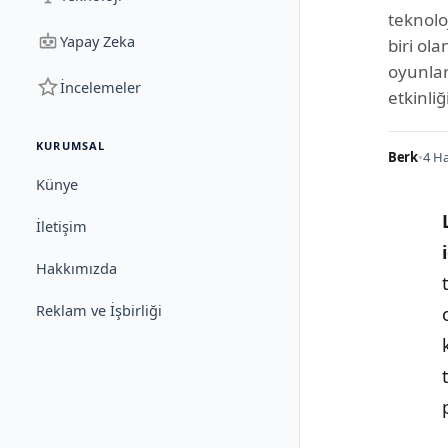
teknolo
Yapay Zeka
biri ola
oyunlara
İncelemeler
etkinliği
KURUMSAL
Berk
•
4 Ha
Künye
İletişim
Hakkımızda
Reklam ve İşbirliği