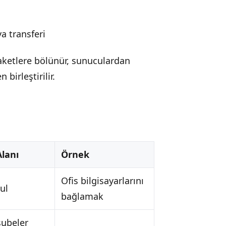
a transferi
paketlere bölünür, sunuculardan
birleştirilir.
lanı
Örnek
Ofis bilgisayarlarını
kul
bağlamak
şubeler