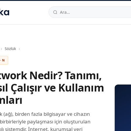
hallesi
,
Beylikdüzü
34520
TR
Telefon:
0850 444 30 49
E-post
›
Sözlük
›
· N
work Nedir? Tanımı,
ıl Çalışır ve Kullanım
nları
 (ağ), birden fazla bilgisayar ve cihazın
 birbirleriyle paylaşması için oluşturulan
ılı sistemdir. İnternet, kurumsal veri