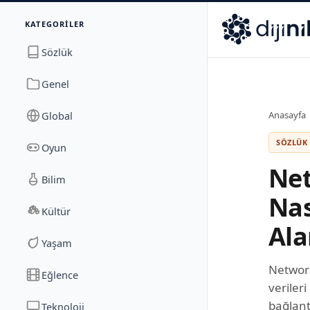
İletişim
KATEGORILER
Dijinika
Avrasya Cad. Sitesi B Blok No: 17/2A
,
Marmara Ma
Sözlük
Genel
Global
Anasayfa
SÖZLÜK 
Oyun
Net
Bilim
Nas
Kültür
Ala
Yaşam
Network
Eğlence
verileri
bağlant
Teknoloji