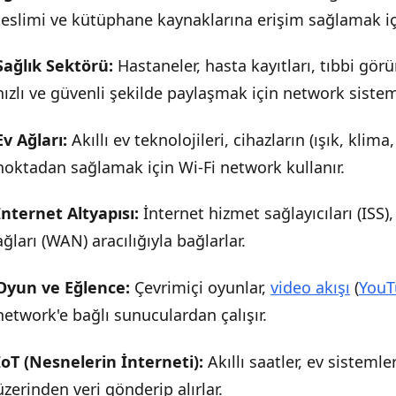
teslimi ve kütüphane kaynaklarına erişim sağlamak içi
Sağlık Sektörü:
Hastaneler, hasta kayıtları, tıbbi gör
hızlı ve güvenli şekilde paylaşmak için network sisteml
Ev Ağları:
Akıllı ev teknolojileri, cihazların (ışık, klima
noktadan sağlamak için Wi-Fi network kullanır.
İnternet Altyapısı:
İnternet hizmet sağlayıcıları (ISS)
ağları (WAN) aracılığıyla bağlarlar.
Oyun ve Eğlence:
Çevrimiçi oyunlar,
video akışı
(
YouT
network'e bağlı sunuculardan çalışır.
IoT (Nesnelerin İnterneti):
Akıllı saatler, ev sisteml
üzerinden veri gönderip alırlar.