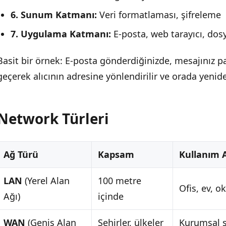
6. Sunum Katmanı:
Veri formatlaması, şifreleme
7. Uygulama Katmanı:
E-posta, web tarayıcı, dosy
Basit bir örnek: E-posta gönderdiğinizde, mesajınız 
geçerek alıcının adresine yönlendirilir ve orada yeniden 
Network Türleri
Ağ Türü
Kapsam
Kullanım A
LAN
(Yerel Alan
100 metre
Ofis, ev, o
Ağı)
içinde
WAN
(Geniş Alan
Şehirler, ülkeler
Kurumsal 