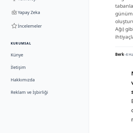
tabanla
Yapay Zeka
günümüz
oluştur
İncelemeler
Ağı) gib
ihtiyaçl
KURUMSAL
Künye
Berk
•
4 Ha
İletişim
Hakkımızda
Reklam ve İşbirliği