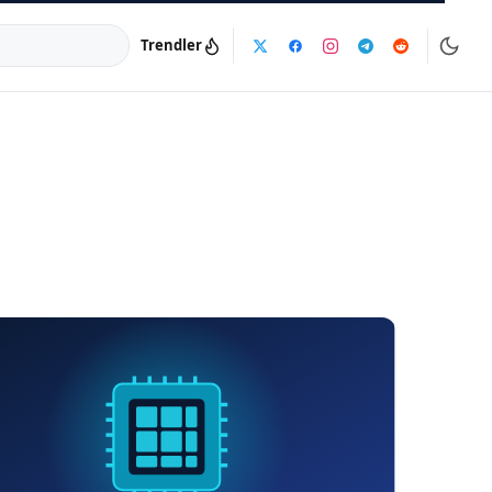
Trendler
a:
info@dijinika.net