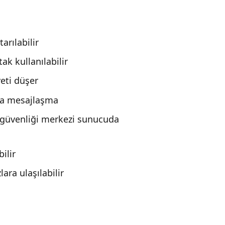
arılabilir
tak kullanılabilir
yeti düşer
da mesajlaşma
e güvenliği merkezi sunucuda
ilir
ara ulaşılabilir