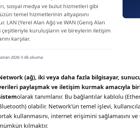
rı, sosyal medya ve bulut hizmetleri gibi
ün temel hizmetlerinin altyapısını
ur. LAN (Yerel Alan Ağı) ve WAN (Geniş Alan
i çeşitleriyle kuruluşların ve bireylerin iletişim
arını karşılar.
ziran 2026
•
5 dk okuma
Network (ağ), iki veya daha fazla bilgisayar, sunucu,
verileri paylaşmak ve iletişim kurmak amacıyla birb
sistem
olarak tanımlanır. Bu bağlantılar kablolu (Ethe
Bluetooth) olabilir. Network'ün temel işlevi, kullanıcıl
ortak kullanmasını, internet erişimini sağlamasını v
mümkün kılmaktır.