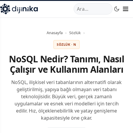
A
,
Marmara Mahallesi
,
Beylikdüzü
34520
TR
Telefon:
0850 44
Anasayfa
›
Sözlük
›
SÖZLÜK · N
NoSQL Nedir? Tanımı, Nasıl
Çalışır ve Kullanım Alanları
NoSQL, ilişkisel veri tabanlarının alternatifi olarak
geliştirilmiş, yapıya bağlı olmayan veri tabanı
teknolojisidir. Büyük veri, gerçek zamanlı
uygulamalar ve esnek veri modelleri için tercih
edilir. Hız, ölçeklenebilirlik ve yatay genişleme
kapasitesiyle öne çıkar.