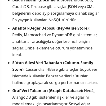
Belge Tabanlı (Document Store):
MongoDB,
CouchDB, Firebase gibi araçlar JSON veya XML
belgelerini depolayıp sorgulamaya olanak sağlar.
En yaygın kullanılan NoSQL türüdür.
Anahtar-Değer Deposu (Key-Value Store):
Redis, Memcached ve DynamoDB gibi sistemler,
anahtarlar aracılığıyla değerlere hızlı erişim
sağlar. Önbellekleme ve oturum yönetiminde
ideal.
Sütun Ailesi Veri Tabanları (Column-Family
Store):
Cassandra, HBase gibi araçlar büyük veri
işlemede kullanılır. Benzer verileri sütunlar
halinde gruplayarak sorgu performansını artırır.
Graf Veri Tabanları (Graph Database):
Neo4j,
ArangoDB gibi sistemler ilişkiler ve ağlarını
modellemek için tasarlanmıştır. Sosyal ağlar,