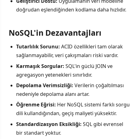
Geliştirici Dostu:
Uygulamanın veri modeline
doğrudan eşlendiğinden kodlama daha hızlıdır.
NoSQL'in Dezavantajları
Tutarlılık Sorunu:
ACID özellikleri tam olarak
sağlanmayabilir, veri çakışmaları riski vardır.
Karmaşık Sorgular:
SQL'in güclü JOIN ve
agregasyon yetenekleri sınırlıdır.
Depolama Verimsizliği:
Verilerin çoğaltılması
nedeniyle depolama alanı artar.
Öğrenme Eğrisi:
Her NoSQL sistemi farklı sorgu
dili kullandığından, geçiş maliyeti yüksektir.
Standardizasyon Eksikliği:
SQL gibi evrensel
bir standart yoktur.