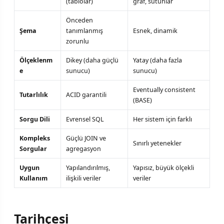
(tablolar)
graf, sütunlar
Önceden
Şema
tanımlanmış
Esnek, dinamik
zorunlu
Ölçeklenm
Dikey (daha güçlü
Yatay (daha fazla
e
sunucu)
sunucu)
Eventually consistent
Tutarlılık
ACID garantili
(BASE)
Sorgu Dili
Evrensel SQL
Her sistem için farklı
Kompleks
Güçlü JOIN ve
Sınırlı yetenekler
Sorgular
agregasyon
Uygun
Yapılandırılmış,
Yapısız, büyük ölçekli
Kullanım
ilişkili veriler
veriler
Tarihçesi