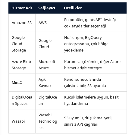
Hizmet Adı
Sağlayıcı
Özellikler
En popüler, geniş API desteği,
Amazon S3
AWS
çok sayıda tier seçeneği
Google
Hızlı erişim, BigQuery
Google
Cloud
entegrasyonu, çok bölgeli
Cloud
Storage
yedekleme
Azure Blob
Microsoft
Kurumsal çözümler, diğer Azure
Storage
Azure
hizmetleriyle entegre
Açık
Kendi sunucularında
MinIO
Kaynak
çalıştırılabilir, S3 uyumlu
DigitalOcea
DigitalOce
Küçük işletmelere uygun, basit
n Spaces
an
fiyatlandırma
Wasabi
S3 uyumlu, düşük maliyetli,
Wasabi
Technolog
sınırsız API çağrıları
ies