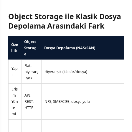
Object Storage ile Klasik Dosya
Depolama Arasındaki Fark
Object
Öze
Storag
Dosya Depolama (NAS/SAN)
llik
e
Flat,
Yap
hiyerarş
Hiyerarşik (klasör/dosya)
ı
i yok
Eriş
im
API,
Yön
REST,
NFS, SMB/CIFS, dosya yolu
te
HTTP
mi