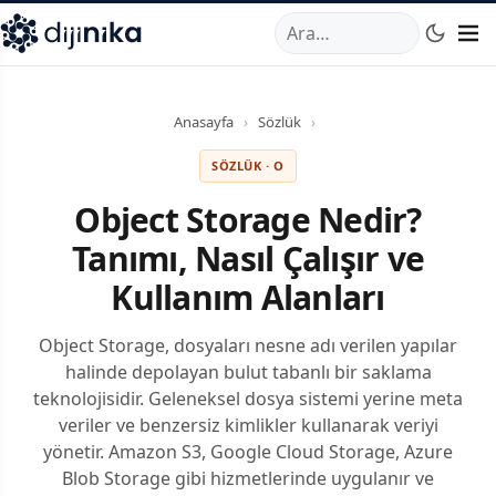
A
,
Marmara Mahallesi
,
Beylikdüzü
34520
TR
Telefon:
0850 44
Anasayfa
›
Sözlük
›
SÖZLÜK · O
Object Storage Nedir?
Tanımı, Nasıl Çalışır ve
Kullanım Alanları
Object Storage, dosyaları nesne adı verilen yapılar
halinde depolayan bulut tabanlı bir saklama
teknolojisidir. Geleneksel dosya sistemi yerine meta
veriler ve benzersiz kimlikler kullanarak veriyi
yönetir. Amazon S3, Google Cloud Storage, Azure
Blob Storage gibi hizmetlerinde uygulanır ve