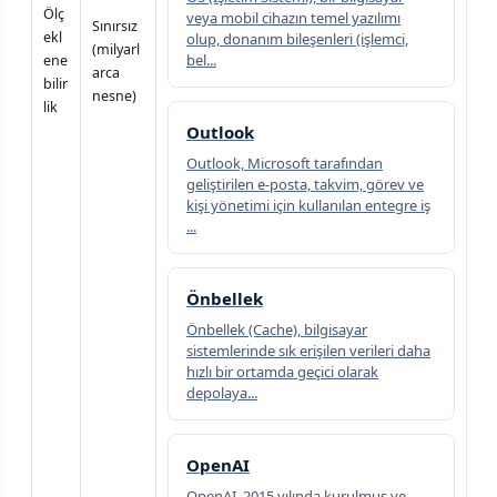
Ölç
veya mobil cihazın temel yazılımı
Sınırsız
ekl
olup, donanım bileşenleri (işlemci,
(milyarl
bel...
ene
arca
bilir
nesne)
lik
Outlook
Outlook, Microsoft tarafından
geliştirilen e-posta, takvim, görev ve
kişi yönetimi için kullanılan entegre iş
...
Önbellek
Önbellek (Cache), bilgisayar
sistemlerinde sık erişilen verileri daha
hızlı bir ortamda geçici olarak
depolaya...
OpenAI
OpenAI, 2015 yılında kurulmuş ve