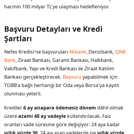
hacmin 100 milyar TL'ye ulaşması hedefleniyor.
Başvuru Detayları ve Kredi
İÇINDEKILER
›
Şartları
Başvuru Detayları ve Kredi Şartları
Nefes Kredisi'ne başvuruları
Akbank
, Denizbank,
QNB
Bank
, Ziraat Bankası, Garanti Bankası, Halkbank,
Limitler ve Kullanım Alanları
Vakıfbank, Yapı ve Kredi Bankası ile Ziraat Katılım
Kimler Başvurabilir?
Bankası gerçekleştirecek.
Başvuru
yapabilmek için
TOBB'a bağlı herhangi bir Oda veya Borsa'ya kayıtlı
olunması yeterli.
Krediler
6 ay anapara ödemesiz dönem
dâhil olmak
üzere
azami 48 ay vadeyle
kullandırılacak. Faiz
oranları vade süresine göre değişiyor: 24 aya kadar
yıllık yüzde 36
, 24 ayı aşan vadelerde ise
yıllık yüzde