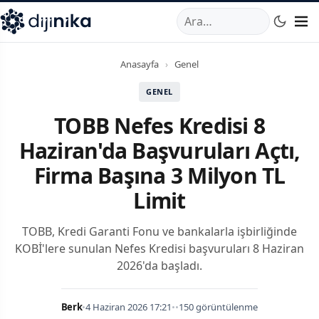
A
,
Marmara Mahallesi
,
Beylikdüzü
34520
TR
Telefon:
0850 44
Anasayfa
›
Genel
GENEL
TOBB Nefes Kredisi 8
Haziran'da Başvuruları Açtı,
Firma Başına 3 Milyon TL
Limit
TOBB, Kredi Garanti Fonu ve bankalarla işbirliğinde
KOBİ'lere sunulan Nefes Kredisi başvuruları 8 Haziran
2026'da başladı.
Berk
•
4 Haziran 2026 17:21
•
•
150 görüntülenme