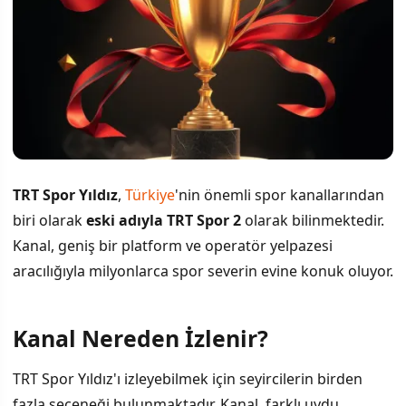
TRT Spor Yıldız
,
Türkiye
'nin önemli spor kanallarından
biri olarak
eski adıyla TRT Spor 2
olarak bilinmektedir.
Kanal, geniş bir platform ve operatör yelpazesi
aracılığıyla milyonlarca spor severin evine konuk oluyor.
Kanal Nereden İzlenir?
İÇINDEKILER
›
TRT Spor Yıldız'ı izleyebilmek için seyircilerin birden
Kanal Nereden İzlenir?
fazla seçeneği bulunmaktadır. Kanal, farklı uydu