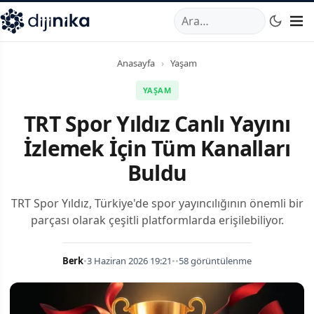
A
,
Marmara Mahallesi
,
Beylikdüzü
34520
TR
Telefon:
0850 44
Anasayfa
›
Yaşam
YAŞAM
TRT Spor Yıldız Canlı Yayını
İzlemek İçin Tüm Kanalları
Buldu
TRT Spor Yıldız, Türkiye'de spor yayıncılığının önemli bir
parçası olarak çeşitli platformlarda erişilebiliyor.
Berk
•
3 Haziran 2026 19:21
•
•
58 görüntülenme