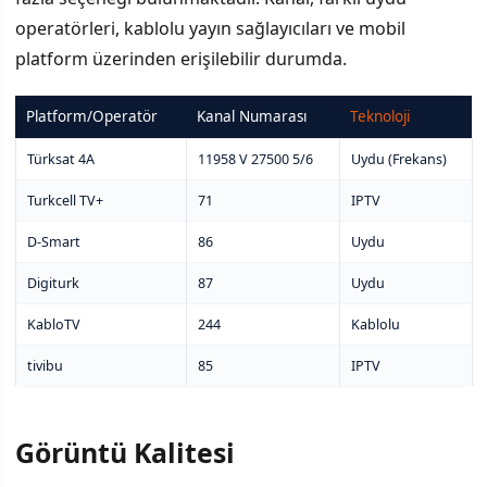
operatörleri, kablolu yayın sağlayıcıları ve mobil
Görüntü Kalitesi
platform üzerinden erişilebilir durumda.
Yayın Akışı ve Programlar
Platform/Operatör
Kanal Numarası
Teknoloji
Türksat 4A
11958 V 27500 5/6
Uydu (Frekans)
Turkcell TV+
71
IPTV
D-Smart
86
Uydu
Digiturk
87
Uydu
KabloTV
244
Kablolu
tivibu
85
IPTV
Görüntü Kalitesi