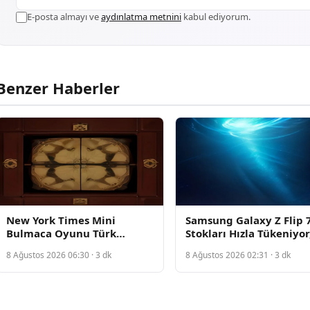
E-posta almayı ve
aydınlatma metnini
kabul ediyorum.
Benzer Haberler
New York Times Mini
Samsung Galaxy Z Flip 
Bulmaca Oyunu Türk
Stokları Hızla Tükeniyor
Oyuncuları Için Açıklandı
İşte Satın Alma Seçenek
8 Ağustos 2026 06:30 · 3 dk
8 Ağustos 2026 02:31 · 3 dk