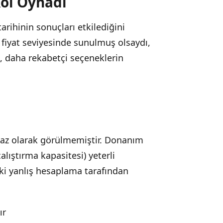
ol Oynadı
arihinin sonuçları etkilediğini
 fiyat seviyesinde sunulmuş olsaydı,
a, daha rekabetçi seçeneklerin
haz olarak görülmemiştir. Donanım
lıştırma kapasitesi) yeterli
eki yanlış hesaplama tarafından
ır