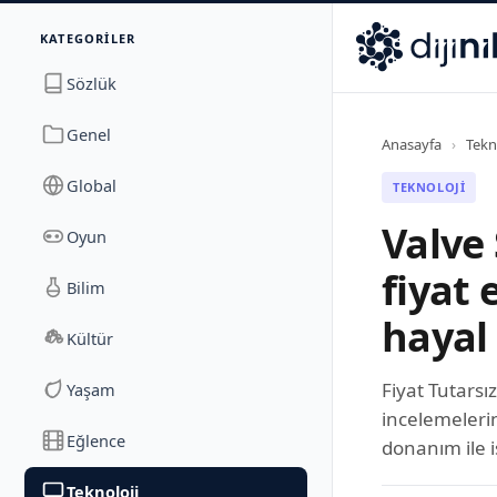
İletişim
KATEGORILER
Dijinika
Avrasya Cad. Sitesi B Blok No: 17/2A
,
Marmara Ma
Sözlük
Genel
Anasayfa
›
Tekn
Global
TEKNOLOJI
Valve
Oyun
fiyat 
Bilim
hayal 
Kültür
Fiyat Tutarsı
Yaşam
incelemeleri
Eğlence
donanım ile i
Teknoloji