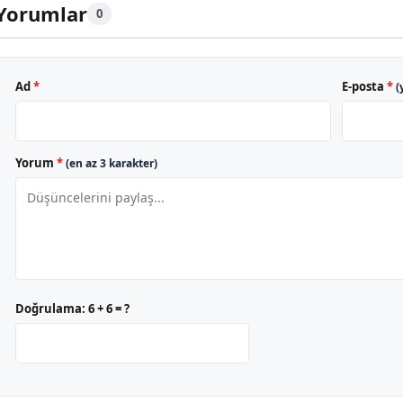
Yorumlar
0
Ad
*
E-posta
*
(
Yorum
*
(en az 3 karakter)
Doğrulama:
6 + 6 = ?