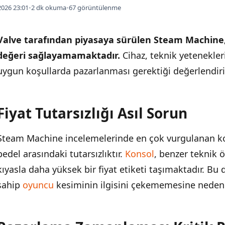
026 23:01
•
2 dk okuma
•
67 görüntülenme
Valve tarafından piyasaya sürülen Steam Machine
değeri sağlayamamaktadır.
Cihaz, teknik yetenekle
uygun koşullarda pazarlanması gerektiği değerlendiri
Fiyat Tutarsızlığı Asıl Sorun
İÇINDEKILER
›
Steam Machine incelemelerinde en çok vurgulanan ko
Fiyat Tutarsızlığı Asıl Sorun
bedel arasındaki tutarsızlıktır.
Konsol
, benzer teknik ö
Pazarlama Zamanlaması Kritik Rol Oynadı
kıyasla daha yüksek bir fiyat etiketi taşımaktadır. Bu 
sahip
oyuncu
kesiminin ilgisini çekememesine neden
Teknik Yetenek Sorgulanmıyor
Geçmiş Zamanlama Perspektifi