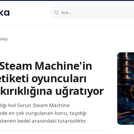
hallesi
,
Beylikdüzü
34520
TR
Telefon:
0850 444 30 49
E-post
oloji
 Steam Machine'in
etiketi oyuncuları
kırıklığına uğratıyor
zlığı Asıl Sorun Steam Machine
nde en çok vurgulanan konu, taşıdığı
stenen bedel arasındaki tutarsızlıktır.