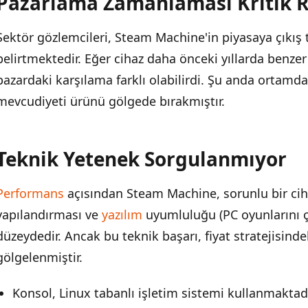
Pazarlama Zamanlaması Kritik R
Sektör gözlemcileri, Steam Machine'in piyasaya çıkış t
belirtmektedir. Eğer cihaz daha önceki yıllarda benzer
pazardaki karşılama farklı olabilirdi. Şu anda ortamd
mevcudiyeti ürünü gölgede bırakmıştır.
Teknik Yetenek Sorgulanmıyor
Performans
açısından Steam Machine, sorunlu bir ci
yapılandırması ve
yazılım
uyumluluğu (PC oyunlarını ça
düzeydedir. Ancak bu teknik başarı, fiyat stratejisind
gölgelenmiştir.
Konsol, Linux tabanlı işletim sistemi kullanmaktad