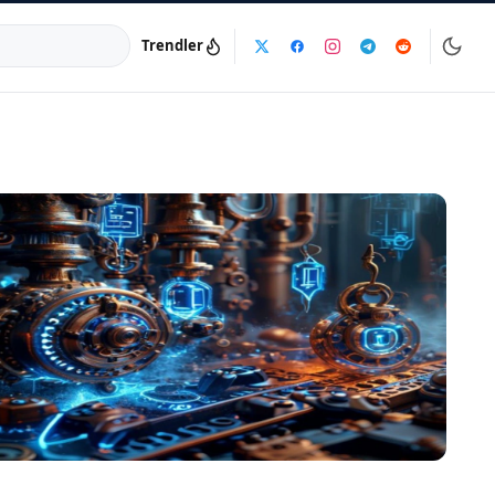
Trendler
a:
info@dijinika.net