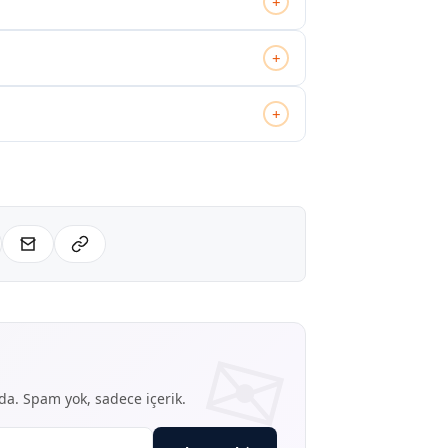
+
+
+
nda. Spam yok, sadece içerik.