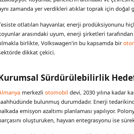
Endüstrinin Trendine Dönüşebilir
aynı zamanda yer verdikleri atıklar toprak için doğal g
Tesiste otlatılan hayvanlar, enerji prodüksiyonunu hiçb
koyunlar arasındaki uyum, enerji şirketleri tarafında
olmakla birlikte, Volkswagen'in bu kapsamda bir
oto
sektörde dikkat çekici.
Kurumsal Sürdürülebilirlik Hedef
Almanya
merkezli
otomobil
devi, 2030 yılına kadar k
taahhüdünde bulunmuş durumdadır. Enerji tedarikind
halkada emisyon azaltımı planlaması yapılıyor. Polony
parçasını oluşturuken, hayvan entegrasyonu ise sürekli