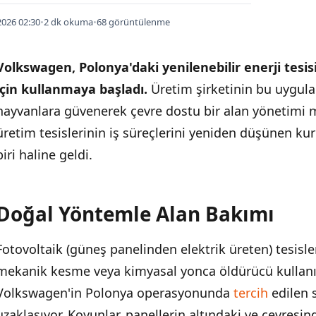
026 02:30
•
2 dk okuma
•
68 görüntülenme
Volkswagen, Polonya'daki yenilenebilir enerji tes
için kullanmaya başladı.
Üretim şirketinin bu uygula
hayvanlara güvenerek çevre dostu bir alan yönetimi mo
üretim tesislerinin iş süreçlerini yeniden düşünen k
biri haline geldi.
Doğal Yöntemle Alan Bakımı
İÇINDEKILER
›
Fotovoltaik (güneş panelinden elektrik üreten) tesisler
Doğal Yöntemle Alan Bakımı
mekanik kesme veya kimyasal yonca öldürücü kullanı
Kurumsal Sürdürülebilirlik Hedefleri
Volkswagen'in Polonya operasyonunda
tercih
edilen 
uzaklaşıyor. Koyunlar, panellerin altındaki ve çevresi