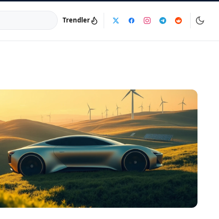
Trendler
a:
info@dijinika.net