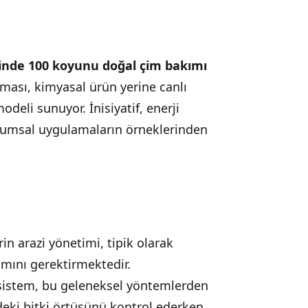
isinde 100 koyunu doğal çim bakımı
ması, kimyasal ürün yerine canlı
deli sunuyor. İnisiyatif, enerji
urumsal uygulamaların örneklerinden
in arazi yönetimi, tipik olarak
mını gerektirmektedir.
sistem, bu geleneksel yöntemlerden
ndeki bitki örtüsünü kontrol ederken