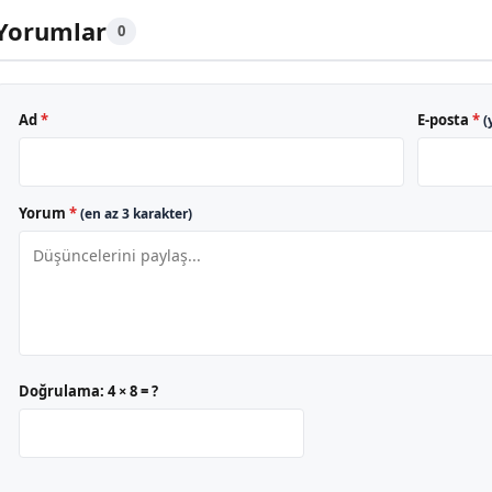
Yorumlar
0
Ad
*
E-posta
*
(
Yorum
*
(en az 3 karakter)
Doğrulama:
4 × 8 = ?