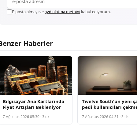
E-posta almayı ve
aydınlatma metnini
kabul ediyorum.
Benzer Haberler
Bilgisayar Ana Kartlarında
Twelve South'un yeni şa
Fiyat Artışları Bekleniyor
pedi kullanıcıları çekm
başladı
7 Ağustos 2026 05:30 · 3 dk
7 Ağustos 2026 04:31 · 3 dk