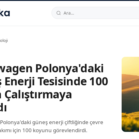
hallesi
,
Beylikdüzü
34520
TR
Telefon:
0850 444 30 49
E-post
oloji
wagen Polonya'daki
 Enerji Tesisinde 100
 Çalıştırmaya
dı
olonya'daki güneş enerji çiftliğinde çevre
akımı için 100 koyunu görevlendirdi.