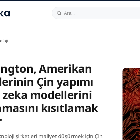
hallesi
,
Beylikdüzü
34520
TR
Telefon:
0850 444 30 49
E-post
oloji
ngton, Amerikan
lerinin Çin yapımı
 zeka modellerini
nmasını kısıtlamak
r
oloji şirketleri maliyet düşürmek için Çin