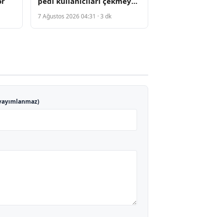
or
pedi kullanıcıları çekmeye
başladı
7 Ağustos 2026 04:31 · 3 dk
yayımlanmaz)