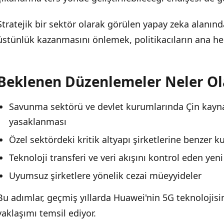
Stratejik bir sektör olarak görülen yapay zeka alanınd
üstünlük kazanmasını önlemek, politikacıların ana h
Beklenen Düzenlemeler Neler Ola
Savunma sektörü ve devlet kurumlarında Çin kayna
yasaklanması
Özel sektördeki kritik altyapı şirketlerine benzer k
Teknoloji transferi ve veri akışını kontrol eden ye
Uyumsuz şirketlere yönelik cezai müeyyideler
Bu adımlar, geçmiş yıllarda Huawei'nin 5G teknolojisi
yaklaşımı temsil ediyor.