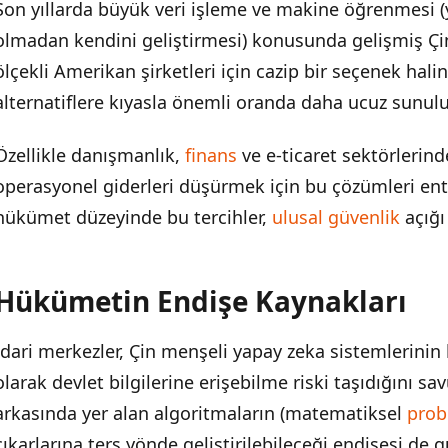
Son yıllarda büyük veri işleme ve makine öğrenmesi (
Hükümetin Endişe Kaynakları
olmadan kendini geliştirmesi) konusunda gelişmiş Çin
Beklenen Düzenlemeler Neler Olabilir?
ölçekli Amerikan şirketleri için cazip bir seçenek halin
alternatiflere kıyasla önemli oranda daha ucuz sunulu
Özellikle danışmanlık,
finans
ve e-ticaret sektörlerinde
operasyonel giderleri düşürmek için bu çözümleri en
hükümet düzeyinde bu tercihler,
ulusal güvenlik
açığı
Hükümetin Endişe Kaynakları
İdari merkezler, Çin menşeli yapay zeka sistemlerinin h
olarak devlet bilgilerine erişebilme riski taşıdığını sa
arkasında yer alan algoritmaların (matematiksel
prob
çıkarlarına ters yönde geliştirilebileceği endişesi de 