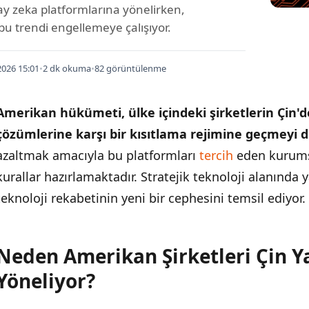
ay zeka platformlarına yönelirken,
u trendi engellemeye çalışıyor.
026 15:01
•
2 dk okuma
•
82 görüntülenme
Amerikan hükümeti, ülke içindeki şirketlerin Çin'
çözümlerine karşı bir kısıtlama rejimine geçmeyi 
azaltmak amacıyla bu platformları
tercih
eden kurumsa
kurallar hazırlamaktadır. Stratejik teknoloji alanınd
teknoloji rekabetinin yeni bir cephesini temsil ediyor.
Neden Amerikan Şirketleri Çin Y
İÇINDEKILER
›
Yöneliyor?
Neden Amerikan Şirketleri Çin Yapay Zekasına Yöneliyor?