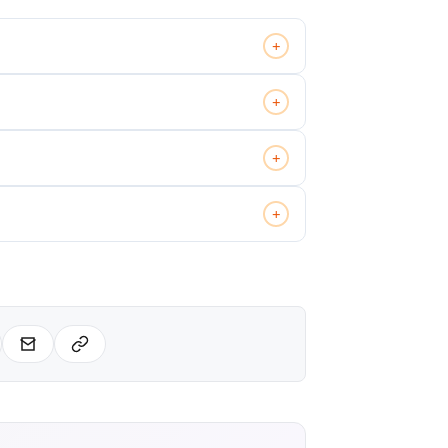
+
+
+
+