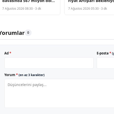
davasında 567 milyon dolar
Fiyat Artışları Bekleniy
ceza ödemeye mahkum
7 Ağustos 2026 08:30 · 3 dk
7 Ağustos 2026 05:30 · 3 dk
edildi
Yorumlar
0
Ad
*
E-posta
*
(
Yorum
*
(en az 3 karakter)