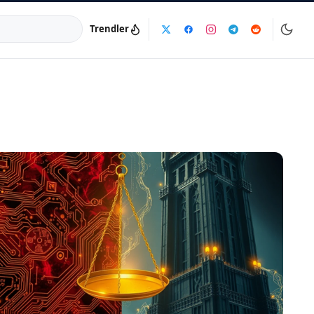
Trendler
a:
info@dijinika.net