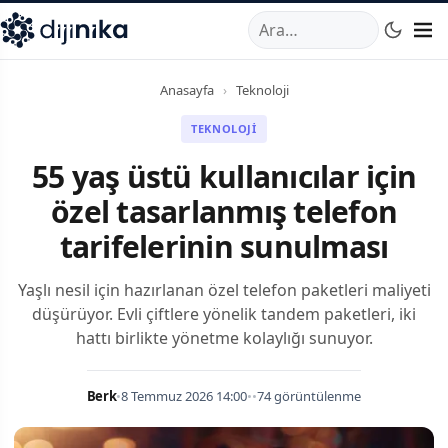
A
,
Marmara Mahallesi
,
Beylikdüzü
34520
TR
Telefon:
0850 44
Anasayfa
›
Teknoloji
TEKNOLOJI
55 yaş üstü kullanıcılar için
özel tasarlanmış telefon
tarifelerinin sunulması
Yaşlı nesil için hazırlanan özel telefon paketleri maliyeti
düşürüyor. Evli çiftlere yönelik tandem paketleri, iki
hattı birlikte yönetme kolaylığı sunuyor.
Berk
•
8 Temmuz 2026 14:00
•
•
74 görüntülenme