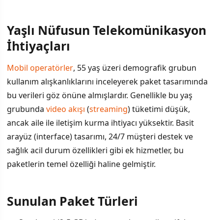
Yaşlı Nüfusun Telekomünikasyon
İÇINDEKILER
›
İhtiyaçları
Yaşlı Nüfusun Telekomünikasyon İhtiyaçları
Mobil operatörler
, 55 yaş üzeri demografik grubun
kullanım alışkanlıklarını inceleyerek paket tasarımında
Sunulan Paket Türleri
bu verileri göz önüne almışlardır. Genellikle bu yaş
Maliyet Farkı ve Tasarruf Potansiyeli
grubunda
video akışı
(
streaming
) tüketimi düşük,
ancak aile ile iletişim kurma ihtiyacı yüksektir. Basit
Rekabet ve Geleceğin Yönü
arayüz (interface) tasarımı, 24/7 müşteri destek ve
sağlık acil durum özellikleri gibi ek hizmetler, bu
paketlerin temel özelliği haline gelmiştir.
Sunulan Paket Türleri