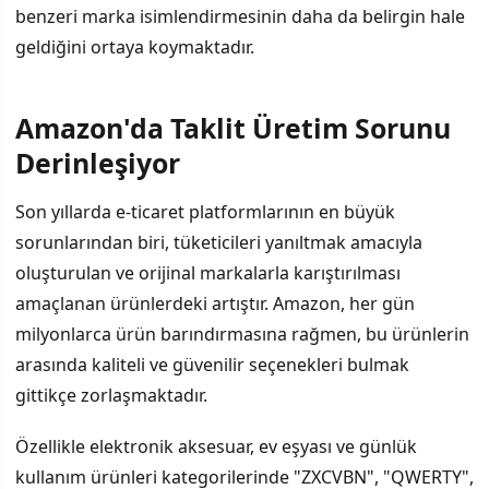
benzeri marka isimlendirmesinin daha da belirgin hale
geldiğini ortaya koymaktadır.
Amazon'da Taklit Üretim Sorunu
İÇINDEKILER
›
Derinleşiyor
Amazon'da Taklit Üretim Sorunu Derinleşiyor
Son yıllarda e-ticaret platformlarının en büyük
sorunlarından biri, tüketicileri yanıltmak amacıyla
Yeni Eklenti Nasıl Çalışıyor?
oluşturulan ve orijinal markalarla karıştırılması
Sorun Tamamen Çözüldü mü?
amaçlanan ürünlerdeki artıştır. Amazon, her gün
milyonlarca ürün barındırmasına rağmen, bu ürünlerin
Tüketiciler Ne Yapabilir?
arasında kaliteli ve güvenilir seçenekleri bulmak
gittikçe zorlaşmaktadır.
Özellikle elektronik aksesuar, ev eşyası ve günlük
kullanım ürünleri kategorilerinde "ZXCVBN", "QWERTY",