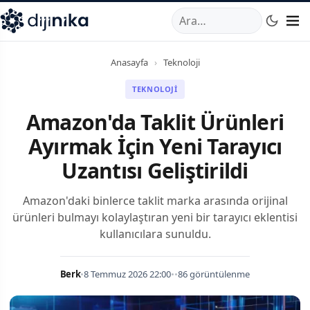
A
,
Marmara Mahallesi
,
Beylikdüzü
34520
TR
Telefon:
0850 44
Anasayfa
›
Teknoloji
TEKNOLOJI
Amazon'da Taklit Ürünleri
Ayırmak İçin Yeni Tarayıcı
Uzantısı Geliştirildi
Amazon'daki binlerce taklit marka arasında orijinal
ürünleri bulmayı kolaylaştıran yeni bir tarayıcı eklentisi
kullanıcılara sunuldu.
Berk
•
8 Temmuz 2026 22:00
•
•
86 görüntülenme