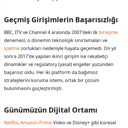
Geçmiş Girişimlerin Başarısızlığı
İÇINDEKILER
›
BBC, ITV ve Channel 4 arasında 2007'deki ilk
birleşme
Geçmiş Girişimlerin Başarısızlığı
denemesi, o dönemin teknolojik sınırlamaları ve
işletme
zorlukları nedeniyle hayata geçemedi. On yıl
Günümüzün Dijital Ortamı
sonra 2017'de yapılan ikinci girişim ise rekabetçi
Neler Değişti?
dinamikler ve regülatory (yasal) engeller yüzünden
başarısız oldu. Her iki platform da bağımsız
stratejilerini koruma istemi, ortak bir çözüm
bulunmasını güçleştirmişti.
Günümüzün Dijital Ortamı
Netflix
,
Amazon Prime
Video ve Disney+ gibi küresel