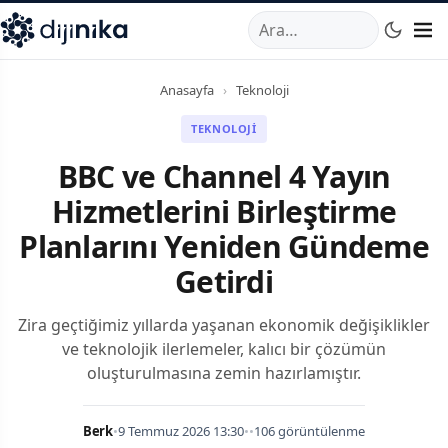
A
,
Marmara Mahallesi
,
Beylikdüzü
34520
TR
Telefon:
0850 44
Anasayfa
›
Teknoloji
TEKNOLOJI
BBC ve Channel 4 Yayın
Hizmetlerini Birleştirme
Planlarını Yeniden Gündeme
Getirdi
Zira geçtiğimiz yıllarda yaşanan ekonomik değişiklikler
ve teknolojik ilerlemeler, kalıcı bir çözümün
oluşturulmasına zemin hazırlamıştır.
Berk
•
9 Temmuz 2026 13:30
•
•
106 görüntülenme