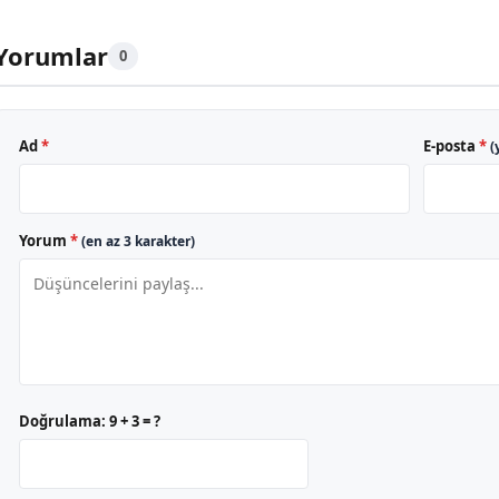
Yorumlar
0
Ad
*
E-posta
*
(
Yorum
*
(en az 3 karakter)
Doğrulama:
9 + 3 = ?