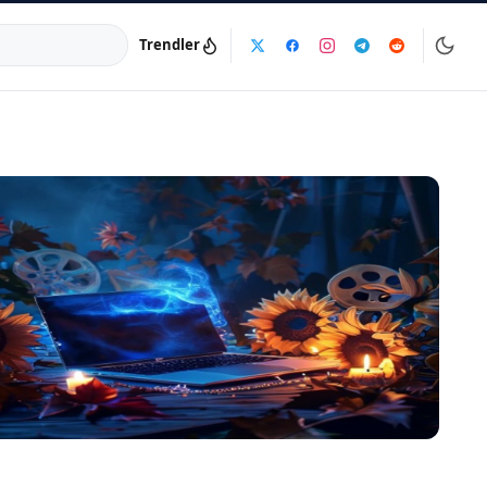
Trendler
a:
info@dijinika.net