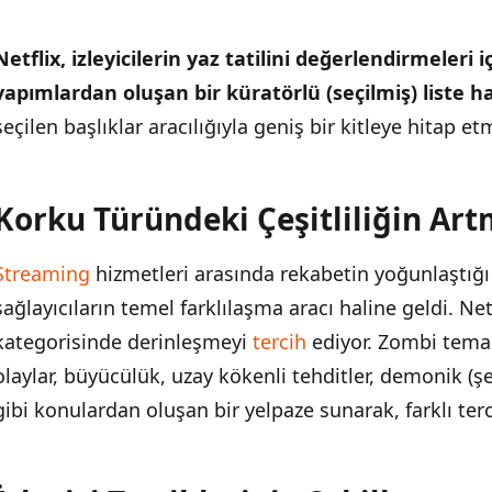
Netflix, izleyicilerin yaz tatilini değerlendirmeleri
yapımlardan oluşan bir küratörlü (seçilmiş) liste ha
seçilen başlıklar aracılığıyla geniş bir kitleye hitap et
Korku Türündeki Çeşitliliğin Art
İÇINDEKILER
›
Streaming
hizmetleri arasında rekabetin yoğunlaştığı
Korku Türündeki Çeşitliliğin Artması
sağlayıcıların temel farklılaşma aracı haline geldi. N
İzleyici Tercihlerinin Şekillenmesi
kategorisinde derinleşmeyi
tercih
ediyor. Zombi temal
olaylar, büyücülük, uzay kökenli tehditler, demonik (şey
Platform Stratejisi
gibi konulardan oluşan bir yelpaze sunarak, farklı terc