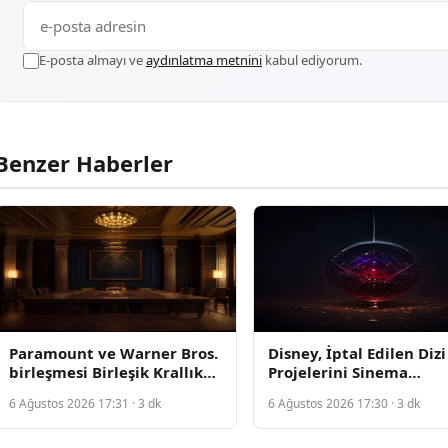
E-posta almayı ve
aydınlatma metnini
kabul ediyorum.
Benzer Haberler
Paramount ve Warner Bros.
Disney, İptal Edilen Dizi
birleşmesi Birleşik Krallık
Projelerini Sinema
düzenlemecilerinin
Filmlerine Dönüştürme
6 Ağustos 2026 17:31 · 3 dk
6 Ağustos 2026 17:30 · 3 dk
desteğiyle hızlanıyor
Değerlendiriyor