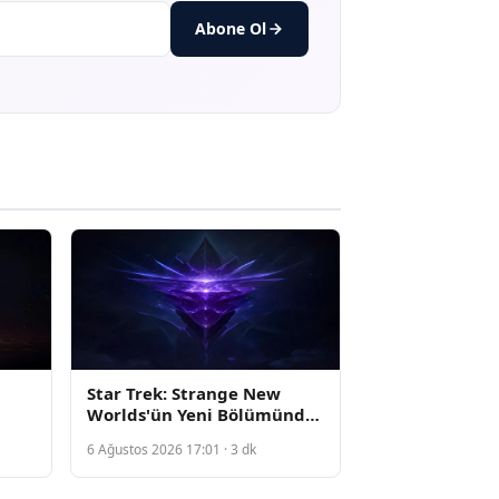
Abone Ol
Star Trek: Strange New
Worlds'ün Yeni Bölümünde
yi
Mürettebat Komik Bir
6 Ağustos 2026 17:01 · 3 dk
Duruma Düşüyor