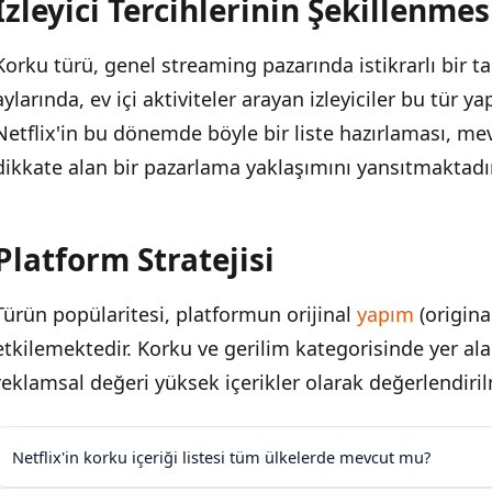
İzleyici Tercihlerinin Şekillenmes
Korku türü, genel streaming pazarında istikrarlı bir ta
aylarında, ev içi aktiviteler arayan izleyiciler bu tür y
Netflix'in bu dönemde böyle bir liste hazırlaması, m
dikkate alan bir pazarlama yaklaşımını yansıtmaktadır
Platform Stratejisi
Türün popülaritesi, platformun orijinal
yapım
(origina
etkilemektedir. Korku ve gerilim kategorisinde yer alan 
reklamsal değeri yüksek içerikler olarak değerlendiril
Netflix'in korku içeriği listesi tüm ülkelerde mevcut mu?