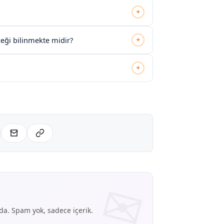
+
+
eği bilinmekte midir?
+
nda. Spam yok, sadece içerik.