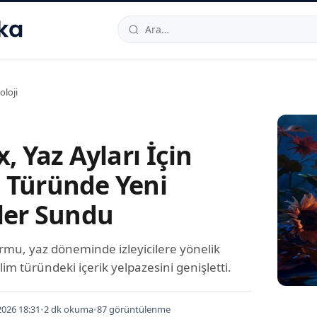
hallesi
,
Beylikdüzü
34520
TR
Telefon:
0850 444 30 49
E-post
oloji
x, Yaz Ayları İçin
 Türünde Yeni
kler Sundu
ormu, yaz döneminde izleyicilere yönelik
lim türündeki içerik yelpazesini genişletti.
026 18:31
•
2 dk okuma
•
87 görüntülenme