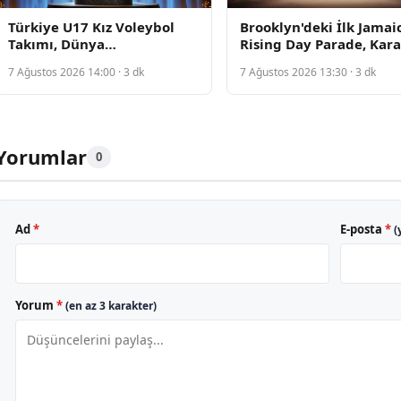
Türkiye U17 Kız Voleybol
Brooklyn'deki İlk Jamai
Takımı, Dünya
Rising Day Parade, Kar
Şampiyonası'nda Tayland'ı
Kültürü Kutlamak İçin
7 Ağustos 2026 14:00 · 3 dk
7 Ağustos 2026 13:30 · 3 dk
Geçti
Kapılarını Açıyor
Yorumlar
0
Ad
*
E-posta
*
(
Yorum
*
(en az 3 karakter)