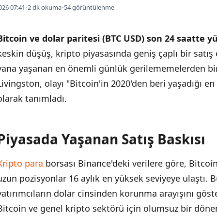
026 07:41
•
2 dk okuma
•
54 görüntülenme
Bitcoin ve dolar paritesi (BTC USD) son 24 saatte 
keskin düşüş, kripto piyasasında geniş çaplı bir satış
yana yaşanan en önemli günlük gerilememelerden biri
Livingston, olayı "Bitcoin'in 2020'den beri yaşadığı e
olarak tanımladı.
Piyasada Yaşanan Satış Baskısı
İÇINDEKILER
›
Kripto para
borsası Binance'deki verilere göre, Bitcoin 
Piyasada Yaşanan Satış Baskısı
uzun pozisyonlar 16 aylık en yüksek seviyeye ulaştı. Bu
Beklentiler ve Sonraki Adımlar
yatırımcıların dolar cinsinden korunma arayışını göste
Bitcoin ve genel kripto sektörü için olumsuz bir dön