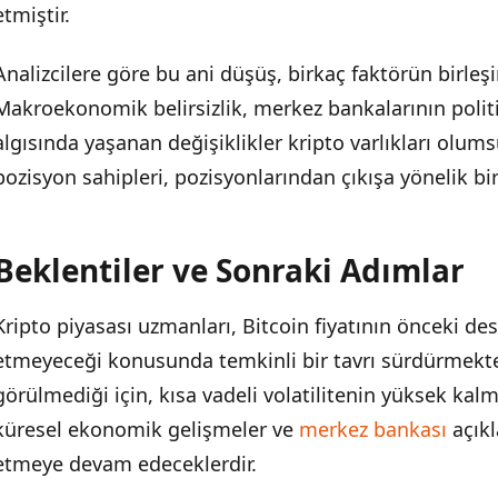
etmiştir.
Analizcilere göre bu ani düşüş, birkaç faktörün birleş
Makroekonomik belirsizlik, merkez bankalarının politik
algısında yaşanan değişiklikler kripto varlıkları olums
pozisyon sahipleri, pozisyonlarından çıkışa yönelik b
Beklentiler ve Sonraki Adımlar
Kripto piyasası uzmanları, Bitcoin fiyatının önceki des
etmeyeceği konusunda temkinli bir tavrı sürdürmekted
görülmediği için, kısa vadeli volatilitenin yüksek kalm
küresel ekonomik gelişmeler ve
merkez bankası
açıkl
etmeye devam edeceklerdir.