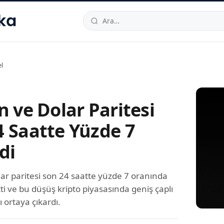
hallesi
,
Beylikdüzü
34520
TR
Telefon:
0850 444 30 49
E-post
l
n ve Dolar Paritesi
4 Saatte Yüzde 7
di
lar paritesi son 24 saatte yüzde 7 oranında
i ve bu düşüş kripto piyasasında geniş çaplı
ı ortaya çıkardı.