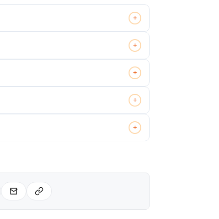
+
+
+
+
+