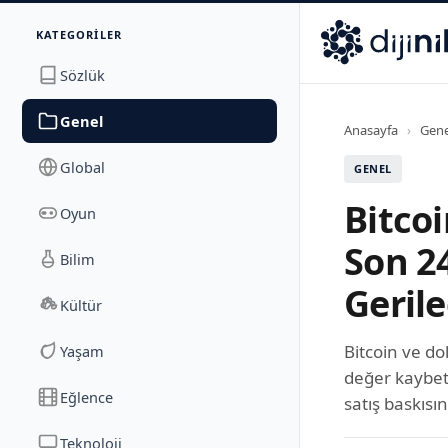
İletişim
KATEGORILER
Dijinika
Avrasya Cad. Sitesi B Blok No: 17/2A
,
Marmara Ma
Sözlük
Genel
Anasayfa
›
Gene
Global
GENEL
Bitcoi
Oyun
Son 2
Bilim
Gerile
Kültür
Bitcoin ve do
Yaşam
değer kaybett
Eğlence
satış baskısın
Teknoloji