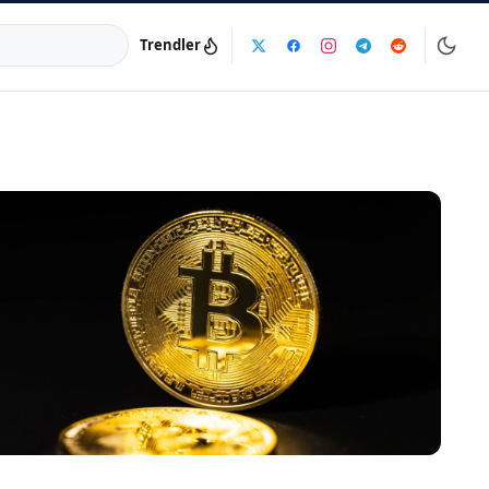
Trendler
a:
info@dijinika.net